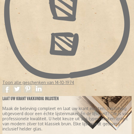
Toon alle geschenken van 14-10-1974
LAAT UW KRANT VAKKUNDIG INLIJSTEN
Maak de beleving compleet en laat uw krant inlijsten. Vakkundig
uitgevoerd door een échte lijstenmaker. En de lijst zelf? Die is van
professionele kwaliteit. U hebt keuze uit zes typen houten lijsten:
van modern zilver tot klassiek bruin. Elke lijst wordt geleverd
inclusief helder glas.