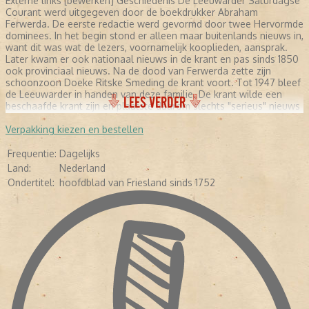
Externe links [bewerken] Geschiedenis De Leeuwarder Saturdagse
Courant werd uitgegeven door de boekdrukker Abraham
Ferwerda. De eerste redactie werd gevormd door twee Hervormde
dominees. In het begin stond er alleen maar buitenlands nieuws in,
want dit was wat de lezers, voornamelijk kooplieden, aansprak.
Later kwam er ook nationaal nieuws in de krant en pas sinds 1850
ook provinciaal nieuws. Na de dood van Ferwerda zette zijn
schoonzoon Doeke Ritske Smeding de krant voort. Tot 1947 bleef
de Leeuwarder in handen van deze familie. De krant wilde een
LEES VERDER
beschaafde krant zijn en plaatste daarom slechts "serieus" nieuws
en was ook principieel tegen interviews. In 1893 kwam er een
nieuwe hoofdredacteur die ook zorgde voor andere genres in de
Verpakking kiezen en bestellen
krant, maar interviews bleven tot 1930 uit den boze. Daarna
verschenen er ook strips, reportages en verhalen over het
Frequentie:
Dagelijks
dagelijks leven. In de Tweede Wereldoorlog werd door de
Land:
Nederland
Duitsers een NSB-hoofdredacteur aangesteld. Na deze oorlog
Ondertitel:
hoofdblad van Friesland sinds 1752
groeide de krant uit tot een provinciale kwaliteitskrant. Per 1
november 1969 ging de uit het verzet voortgekomen Friese
Koerier op in de Leeuwarder Courant. [bewerken] Regionale
dagbladen in Friesland De Friezen verkeren in de positie dat lezers
kunnen kiezen uit twee regionale dagbladen, dit in tegenstelling
tot de meeste andere provincies in Nederland. Het andere
regionale dagblad in Friesland is het Friesch Dagblad. [bewerken]
Digitaal Archief Op 24 oktober 2007 waren alle 255 jaargangen
(meer dan 795.000 pagina's) van de Leeuwarder Courant
gedigitaliseerd. Het online LC-archief is tot stand gebracht door
de Stichting Digitaal Archief Leeuwarder Courant (SDALC), een