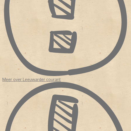
samenwerking van de NDC Mediagroep en Tresoar. [bewerken]
Medewerkers of oud-medewerkers * Jetske Bilker * Laurens ten
Cate, hoofdredacteur (1969-1978) * Sikke Doele, kunstcriticus *
Jeroen Elshoff * Eddy Evenhuis, hoofdredacteur (1955-1983) *
Hylkje Goïnga * Guus Hellegers, kunstcriticus * Atte Jongstra,
recensent * Rely Jorritsma * Ebbing Kiestra * Haije Kramer,
schaakmedewerker * Rob Meines * Ruben L. Oppenheimer,
cartoonist * Coen Peppelenbos, literatuurcriticus * Durk van der
Ploeg, typograaf * Hylke Speerstra, hoofdredacteur * Theo
Steeman, striptekenaar * Bart Tammeling, columnist * Pieter
Terpstra * Rink van der Velde * Anne Wadman * Michaël Zeeman,
recensent
Meer over Leeuwarder courant