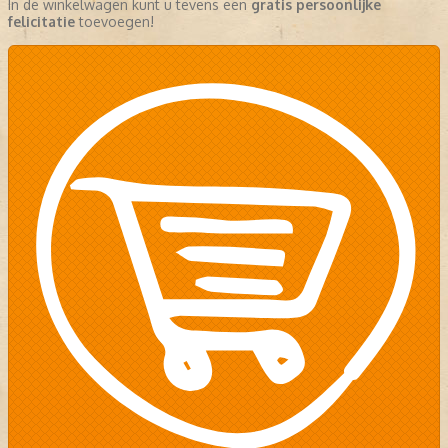
In de winkelwagen kunt u tevens een
gratis persoonlijke
felicitatie
toevoegen!