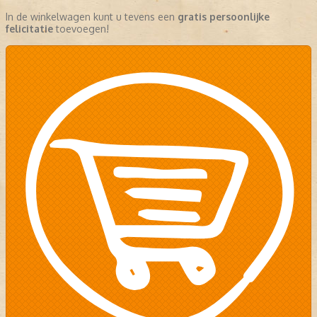
In de winkelwagen kunt u tevens een
gratis persoonlijke
felicitatie
toevoegen!