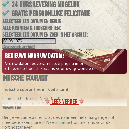
24 UURS LEVERING MOGELIJK
GRATIS PERSOONLIJKE FELICITATIE
SELECTEER EEN DATUM EN BEKIJK
ALLE KRANTEN & TIJDSCHRIFTEN:
SELECTEER EEN DATUM EN ZOEK IN HET ARCHIEF:
Doorzoek
archief
BENIEUWD NAAR UW DATUM?
Vul uw datum bovenaan deze pagina in om te zien
of deze titel beschikbaar is voor uw gewenste datum.
INDISCHE COURANT
Indische courant voor Nederland
Land van herkomst:
Nederland
LEES VERDER
Beschikbare periode:
1948 - 1957
VERZAMELAAR?
Ben je verzamelaar en op zoek naar een hele jaargangen of
meerdere exemplaren? Neem
contact
op met ons voor de
kortingstarieven.