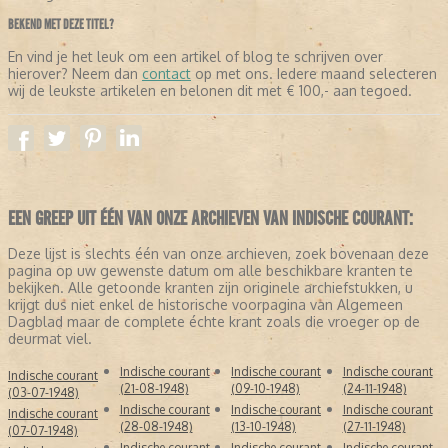
BEKEND MET DEZE TITEL?
En vind je het leuk om een artikel of blog te schrijven over
hierover? Neem dan
contact
op met ons. Iedere maand selecteren
wij de leukste artikelen en belonen dit met € 100,- aan tegoed.
EEN GREEP UIT ÉÉN VAN ONZE ARCHIEVEN VAN INDISCHE COURANT:
Deze lijst is slechts één van onze archieven, zoek bovenaan deze
pagina op uw gewenste datum om alle beschikbare kranten te
bekijken. Alle getoonde kranten zijn originele archiefstukken, u
krijgt dus niet enkel de historische voorpagina van Algemeen
Dagblad maar de complete échte krant zoals die vroeger op de
deurmat viel.
Indische courant
Indische courant
Indische courant
Indische courant
(21-08-1948)
(09-10-1948)
(24-11-1948)
(03-07-1948)
Indische courant
Indische courant
Indische courant
Indische courant
(28-08-1948)
(13-10-1948)
(27-11-1948)
(07-07-1948)
Indische courant
Indische courant
Indische courant