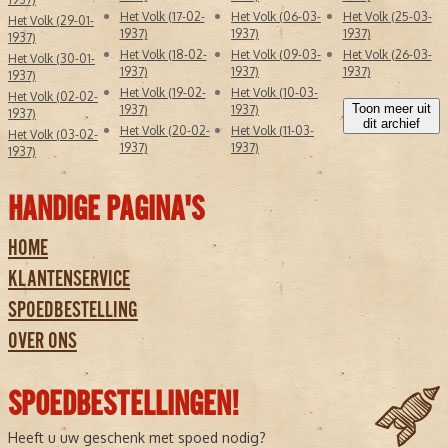
Het Volk (17-02-
Het Volk (06-03-
Het Volk (25-03-
Het Volk (29-01-
1937)
1937)
1937)
1937)
Het Volk (18-02-
Het Volk (09-03-
Het Volk (26-03-
Het Volk (30-01-
1937)
1937)
1937)
1937)
Het Volk (19-02-
Het Volk (10-03-
Het Volk (02-02-
Toon meer uit
1937)
1937)
1937)
dit archief
Het Volk (20-02-
Het Volk (11-03-
Het Volk (03-02-
1937)
1937)
1937)
HANDIGE PAGINA'S
HOME
KLANTENSERVICE
SPOEDBESTELLING
OVER ONS
SPOEDBESTELLINGEN!
Heeft u uw geschenk met spoed nodig?