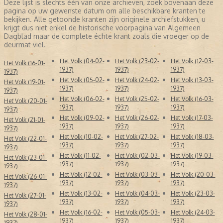
beloftes. Vanaf 20 juli 1940 kwam de redactie in handen van
Deze lijst is slechts één van onze archieven, zoek bovenaan deze
NSB'er Rost van Tonningen.
pagina op uw gewenste datum om alle beschikbare kranten te
bekijken. Alle getoonde kranten zijn originele archiefstukken, u
Na de oorlog werd besloten om de titel van de krant aan te
krijgt dus niet enkel de historische voorpagina van Algemeen
passen naar
Het Vrije Volk
.
Dagblad maar de complete échte krant zoals die vroeger op de
deurmat viel.
Het Volk (04-02-
Het Volk (23-02-
Het Volk (12-03-
Het Volk (16-01-
1937)
1937)
1937)
1937)
Het Volk (05-02-
Het Volk (24-02-
Het Volk (13-03-
Het Volk (19-01-
1937)
1937)
1937)
1937)
Het Volk (06-02-
Het Volk (25-02-
Het Volk (16-03-
Het Volk (20-01-
1937)
1937)
1937)
1937)
Het Volk (09-02-
Het Volk (26-02-
Het Volk (17-03-
Het Volk (21-01-
1937)
1937)
1937)
1937)
Het Volk (10-02-
Het Volk (27-02-
Het Volk (18-03-
Het Volk (22-01-
1937)
1937)
1937)
1937)
Het Volk (11-02-
Het Volk (02-03-
Het Volk (19-03-
Het Volk (23-01-
1937)
1937)
1937)
1937)
Het Volk (12-02-
Het Volk (03-03-
Het Volk (20-03-
Het Volk (26-01-
1937)
1937)
1937)
1937)
Het Volk (13-02-
Het Volk (04-03-
Het Volk (23-03-
Het Volk (27-01-
1937)
1937)
1937)
1937)
Het Volk (16-02-
Het Volk (05-03-
Het Volk (24-03-
Het Volk (28-01-
1937)
1937)
1937)
1937)