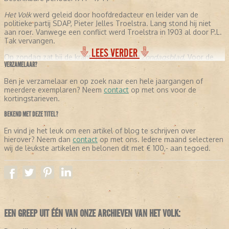
Het Volk
werd geleid door hoofdredacteur en leider van de
politieke partij SDAP, Pieter Jelles Troelstra. Lang stond hij niet
aan roer. Vanwege een conflict werd Troelstra in 1903 al door P.L.
Tak vervangen.
LEES VERDER
Op zondag zat bij de krant de bijlage
Het Zondagsblad
. Voor de
VERZAMELAAR?
politieke prent zocht de redactie nog een tekenaar. Hiervoor werd
in 1902 een prijsvraag uitgeschreven. De gelukkige winnaar werd
Ben je verzamelaar en op zoek naar een hele jaargangen of
Albert Hahn. Hij kreeg direct een vast dienstverband.
meerdere exemplaren? Neem
contact
op met ons voor de
Piet van Reen was ook een van de medewerkers van
Het Volk
. Hij
kortingstarieven.
had in 1936 een politieke tekening gemaakt van Hitler, die door
hoofdredacteur Ankersmit werd gepubliceerd. Vanwege het
BEKEND MET DEZE TITEL?
beledigen van een staatshoofd, moest Ankersmit een boete
betalen van 150 gulden. In hoger beroep werd de hoofdredacteur
En vind je het leuk om een artikel of blog te schrijven over
alsnog vrijgesproken.
hierover? Neem dan
contact
op met ons. Iedere maand selecteren
wij de leukste artikelen en belonen dit met € 100,- aan tegoed.
Het ging goed met de socialistische krant, dat leidde tot een
nieuwe editie. In Den Haag verscheen een nieuwe krant onder de
naam
Vooruit
,
met onder andere Simon Carmigge in de redactie.
IN DE OORLOG
Na de inval dan de Duitsers dachten de directie en de redactie
EEN GREEP UIT ÉÉN VAN ONZE ARCHIEVEN VAN HET VOLK:
van
Het Volk
dat ze de zelfstandigheid van het dagblad veilig
hadden gesteld. De toezeggingen van de Duitsers bleken loze