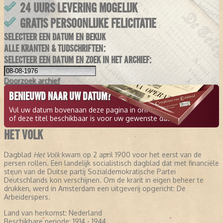
24 UURS LEVERING MOGELIJK
GRATIS PERSOONLIJKE FELICITATIE
SELECTEER EEN DATUM EN BEKIJK
ALLE KRANTEN & TIJDSCHRIFTEN:
SELECTEER EEN DATUM EN ZOEK IN HET ARCHIEF:
Doorzoek
archief
BENIEUWD NAAR UW DATUM?
Vul uw datum bovenaan deze pagina in om te zien
of deze titel beschikbaar is voor uw gewenste datum.
HET VOLK
Dagblad
Het Volk
kwam op 2 april 1900 voor het eerst van de
persen rollen. Een landelijk socialistisch dagblad dat met financiële
steun van de Duitse partij Sozialdemokratische Partei
Deutschlands kon verschijnen. Om de krant in eigen beheer te
drukken, werd in Amsterdam een uitgeverij opgericht: De
Arbeiderspers.
Land van herkomst:
Nederland
Beschikbare periode:
1914 - 1944