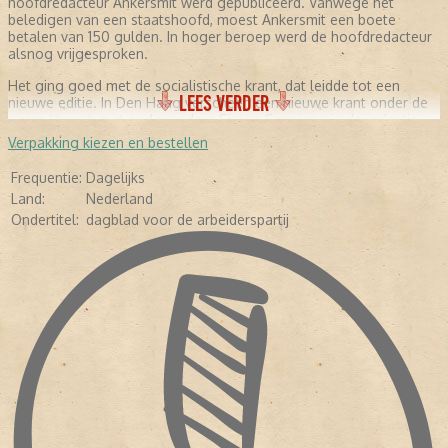
hoofdredacteur Ankersmit werd gepubliceerd. Vanwege het
beledigen van een staatshoofd, moest Ankersmit een boete
betalen van 150 gulden. In hoger beroep werd de hoofdredacteur
alsnog vrijgesproken.
Het ging goed met de socialistische krant, dat leidde tot een
LEES VERDER
nieuwe editie. In Den Haag verscheen een nieuwe krant onder de
naam
Vooruit
,
met onder andere Simon Carmigge in de redactie.
Verpakking kiezen en bestellen
IN DE OORLOG
Frequentie:
Dagelijks
Na de inval dan de Duitsers dachten de directie en de redactie
Land:
Nederland
van
Het Volk
dat ze de zelfstandigheid van het dagblad veilig
Ondertitel:
dagblad voor de arbeiderspartij
hadden gesteld. De toezeggingen van de Duitsers bleken loze
beloftes. Vanaf 20 juli 1940 kwam de redactie in handen van
NSB'er Rost van Tonningen.
Na de oorlog werd besloten om de titel van de krant aan te
passen naar
Het Vrije Volk
.