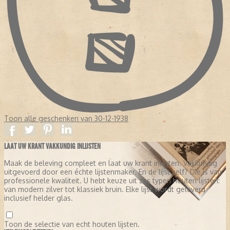
Toon alle geschenken van 30-12-1938
LAAT UW KRANT VAKKUNDIG INLIJSTEN
Maak de beleving compleet en laat uw krant inlijsten. Vakkundig
uitgevoerd door een échte lijstenmaker. En de lijst zelf? Die is van
professionele kwaliteit. U hebt keuze uit zes typen houten lijsten:
van modern zilver tot klassiek bruin. Elke lijst wordt geleverd
inclusief helder glas.
Toon de selectie van echt houten lijsten.