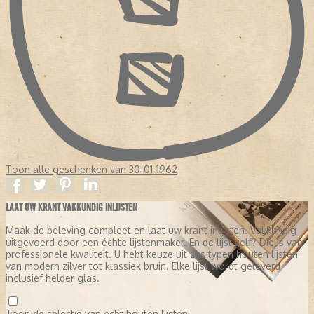
Toon alle geschenken van 30-01-1962
LAAT UW KRANT VAKKUNDIG INLIJSTEN
Maak de beleving compleet en laat uw krant inlijsten. Vakkundig
uitgevoerd door een échte lijstenmaker. En de lijst zelf? Die is van
professionele kwaliteit. U hebt keuze uit zes typen houten lijsten:
van modern zilver tot klassiek bruin. Elke lijst wordt geleverd
inclusief helder glas.
Toon de selectie van echt houten lijsten.