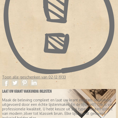
Toon alle geschenken van 02-12-1933
LAAT UW KRANT VAKKUNDIG INLIJSTEN
Maak de beleving compleet en laat uw krant inlijsten. Vakkundig
uitgevoerd door een échte lijstenmaker. En de lijst zelf? Die is van
professionele kwaliteit. U hebt keuze uit zes typen houten lijsten:
van modern zilver tot klassiek bruin. Elke lijst wordt geleverd
inclusief helder glas.