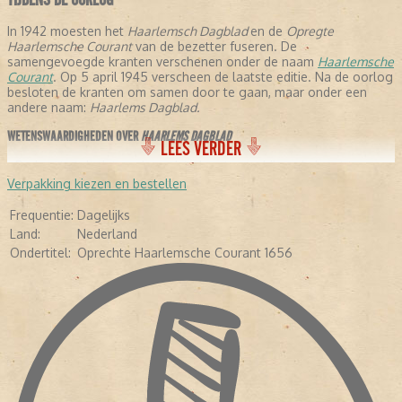
In 1942 moesten het
Haarlemsch Dagblad
en de
Opregte
Haarlemsche Courant
van de bezetter fuseren. De
samengevoegde kranten verschenen onder de naam
Haarlemsche
Courant
. Op 5 april 1945 verscheen de laatste editie. Na de oorlog
besloten de kranten om samen door te gaan, maar onder een
andere naam:
Haarlems Dagblad.
WETENSWAARDIGHEDEN OVER
HAARLEMS DAGBLAD
LEES VERDER
- De krant stelt dat ze de oudste krant verschijnende krant ter
wereld is, omdat ze is samengegaan met de
Opregte Haarlemsche
Verpakking kiezen en bestellen
Courant
.
- In de negentiende eeuw schreven een aantal letterkundigen voor
Frequentie:
Dagelijks
de krant: Conrad Busken Huet en Eduard Douwes Dekker, beter
Land:
Nederland
bekend als Multatuli.
Ondertitel:
Oprechte Haarlemsche Courant 1656
- In 1948 kreeg de krant de toevoeging:
Oprechte haarlemsche
Courant 1656.
-
In 2005 veranderde de avondkrant in een ochtendkrant.
- Diverse bekende Nederlanders hebben voor de krant geschreven,
waaronder Pim Fortuyn, Mart Smeets, Brigitte Kaandorp en Heleen
van Royen.
- In april 2013 verscheen de krant voor het eerst als tabloid.