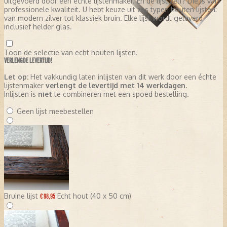
uitgevoerd door een échte lijstenmaker. En de lijst zelf? Die is van
professionele kwaliteit. U hebt keuze uit zes typen houten lijsten:
van modern zilver tot klassiek bruin. Elke lijst wordt geleverd
inclusief helder glas.
Toon de selectie van echt houten lijsten.
VERLENGDE LEVERTIJD!
Let op:
Het vakkundig laten inlijsten van dit werk door een échte
lijstenmaker
verlengt de levertijd met 14 werkdagen
.
Inlijsten is
niet
te combineren met een spoed bestelling.
Geen lijst meebestellen
Bruine lijst
Echt hout (40 x 50 cm)
€ 98,95