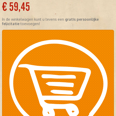
€ 59,45
In de winkelwagen kunt u tevens een
gratis persoonlijke
felicitatie
toevoegen!