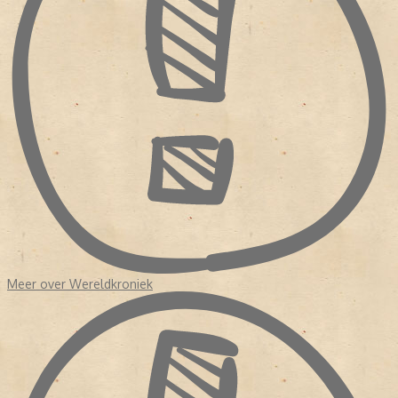
het punt om met instrument en al in een haard te vallen, en
daaronder staat: ‘Winter.’ Er staat zeker nog veel meer
merkwaardigs in, dat ons ontsnapt is, maar zoo bladzij aan bladzij
te lezen van sneeuw en donkere dagen voor Kerstmis en
winternacht en oudejaarsgedachten, en al maar door
wintergezichten te bekijken van Apol en Duchatel en Nakken en
Gabriël - dat houde een ander uit.
Meer over Wereldkroniek