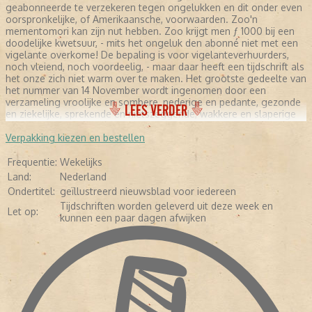
geabonneerde te verzekeren tegen ongelukken en dit onder even
oorspronkelijke, of Amerikaansche, voorwaarden. Zoo'n
mementomori kan zijn nut hebben. Zoo krijgt men ƒ 1000 bij een
doodelijke kwetsuur, - mits het ongeluk den abonné niet met een
vigelante overkome! De bepaling is voor vigelanteverhuurders,
noch vleiend, noch voordeelig, - maar daar heeft een tijdschrift als
het onze zich niet warm over te maken. Het grootste gedeelte van
het nummer van 14 November wordt ingenomen door een
verzameling vroolijke en sombere, nederige en pedante, gezonde
LEES VERDER
en ziekelijke, sprekende en nietszeggende, wakkere en slaperige
gezichten van sanguinische, cholerische, lymphatische en
apathische landgenooten, van welke ons op den omslag van het
Verpakking kiezen en bestellen
daarbij gevoegd Kerstnummer verzekerd wordt dat het zijn ‘de
voornaamste Nederlandsche letterkundigen en kunstenaren.’
Frequentie:
Wekelijks
Wanneer men die gezichten lang genoeg bekeken heeft, kan men
Land:
Nederland
het andere rijk geïllustreerde blad ter hand nemen en kennis
Ondertitel:
geïllustreerd nieuwsblad voor iedereen
maken met de letterkundige gewrochten en de reproductie van
Tijdschriften worden geleverd uit deze week en
teekeningen en schilderijen van al die schrijvers en schilders.
Let op:
kunnen een paar dagen afwijken
Zooals gezegd, het is een Kerstnummer, al verscheen het reeds 14
November, en nu is het aardig om te zien hoe snedig al die
letterkundigen en kunstenaren in hun werk den winter hebben
weten te pas te brengen. Zoo opent er een de rij met een
opstelletje getiteld ‘De winter in onze dichtkunst’ en wanneer hij
het over de staaltjes van dichtkunst had die dit nummer
opluisteren, dan had die titel niet beter gekozen kunnen zijn. Zoo
is er ook een reproductie van een schilderij: juffrouw met harp, op