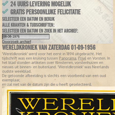
24 UURS LEVERING MOGELIJK
GRATIS PERSOONLIJKE FELICITATIE
SELECTEER EEN DATUM EN BEKIJK
ALLE KRANTEN & TIJDSCHRIFTEN:
SELECTEER EEN DATUM EN ZOEK IN HET ARCHIEF:
Doorzoek
archief
WERELDKRONIEK VAN ZATERDAG 01-09-1956
'Wereldkroniek' werd voor het eerst in 1894 uitgebracht. Het
tijdschrift was een kruising tussen
Panorama
,
Privé
en Vorsten. In
het blad stonden artikelen over filmsterren, vorstenhuizen en
nieuws uit binnen- en buitenland. 'Wereldkroniek' was Neerlands
oudste weekblad.
De getoonde afbeelding is slechts een voorbeeld van een oud
exemplaar,
en zal niet van de datum zijn die u heeft geselecteerd.