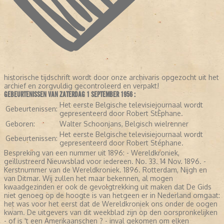
historische tijdschrift wordt door onze archivaris opgezocht uit het
archief en zorgvuldig gecontroleerd en verpakt!
GEBEURTENISSEN VAN ZATERDAG 1 SEPTEMBER 1956 :
Het eerste Belgische televisiejournaal wordt
Gebeurtenissen:
gepresenteerd door Robert StÈphane.
Geboren:
Walter Schoonjans, Belgisch wielrenner
Het eerste Belgische televisiejournaal wordt
Gebeurtenissen:
gepresenteerd door Robert Stéphane.
Bespreking van een nummer uit 1896: - Wereldkroniek,
geïllustreerd Nieuwsblad voor iedereen. No. 33. 14 Nov. 1896. -
Kerstnummer van de Wereldkroniek. 1896. Rotterdam, Nijgh en
van Ditmar. Wij zullen het maar bekennen, al mogen
kwaadgezinden er ook de gevolgtrekking uit maken dat De Gids
niet genoeg op de hoogte is van hetgeen er in Nederland omgaat:
het was voor het eerst dat de Wereldkroniek ons onder de oogen
kwam. De uitgevers van dit weekblad zijn op den oorspronkelijken
- of is 't een Amerikaanschen ? - inval gekomen om elken