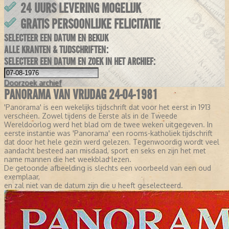
24 UURS LEVERING MOGELIJK
GRATIS PERSOONLIJKE FELICITATIE
SELECTEER EEN DATUM EN BEKIJK
ALLE KRANTEN & TIJDSCHRIFTEN:
SELECTEER EEN DATUM EN ZOEK IN HET ARCHIEF:
Doorzoek
archief
PANORAMA VAN VRIJDAG 24-04-1981
'Panorama' is een wekelijks tijdschrift dat voor het eerst in 1913
verscheen. Zowel tijdens de Eerste als in de Tweede
Wereldoorlog werd het blad om de twee weken uitgegeven. In
eerste instantie was 'Panorama' een rooms-katholiek tijdschrift
dat door het hele gezin werd gelezen. Tegenwoordig wordt veel
aandacht besteed aan misdaad, sport en seks en zijn het met
name mannen die het weekblad lezen.
De getoonde afbeelding is slechts een voorbeeld van een oud
exemplaar,
en zal niet van de datum zijn die u heeft geselecteerd.