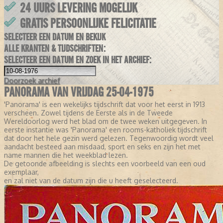
24 UURS LEVERING MOGELIJK
GRATIS PERSOONLIJKE FELICITATIE
SELECTEER EEN DATUM EN BEKIJK
ALLE KRANTEN & TIJDSCHRIFTEN:
SELECTEER EEN DATUM EN ZOEK IN HET ARCHIEF:
Doorzoek
archief
PANORAMA VAN VRIJDAG 25-04-1975
'Panorama' is een wekelijks tijdschrift dat voor het eerst in 1913
verscheen. Zowel tijdens de Eerste als in de Tweede
Wereldoorlog werd het blad om de twee weken uitgegeven. In
eerste instantie was 'Panorama' een rooms-katholiek tijdschrift
dat door het hele gezin werd gelezen. Tegenwoordig wordt veel
aandacht besteed aan misdaad, sport en seks en zijn het met
name mannen die het weekblad lezen.
De getoonde afbeelding is slechts een voorbeeld van een oud
exemplaar,
en zal niet van de datum zijn die u heeft geselecteerd.