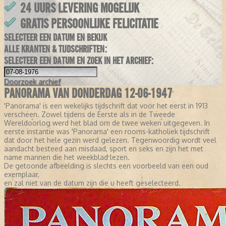
24 UURS LEVERING MOGELIJK
GRATIS PERSOONLIJKE FELICITATIE
SELECTEER EEN DATUM EN BEKIJK
ALLE KRANTEN & TIJDSCHRIFTEN:
SELECTEER EEN DATUM EN ZOEK IN HET ARCHIEF:
Doorzoek
archief
PANORAMA VAN DONDERDAG 12-06-1947
'Panorama' is een wekelijks tijdschrift dat voor het eerst in 1913
verscheen. Zowel tijdens de Eerste als in de Tweede
Wereldoorlog werd het blad om de twee weken uitgegeven. In
eerste instantie was 'Panorama' een rooms-katholiek tijdschrift
dat door het hele gezin werd gelezen. Tegenwoordig wordt veel
aandacht besteed aan misdaad, sport en seks en zijn het met
name mannen die het weekblad lezen.
De getoonde afbeelding is slechts een voorbeeld van een oud
exemplaar,
en zal niet van de datum zijn die u heeft geselecteerd.