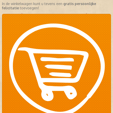
In de winkelwagen kunt u tevens een
gratis persoonlijke
felicitatie
toevoegen!