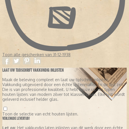
Toon alle geschenken van 31-12-1938
LAAT UW TIJDSCHRIFT VAKKUNDIG INLIJSTEN
Maak de beleving compleet en laat uw tijdschrift inlijsten.
Vakkundig uitgevoerd door een échte lijstenmaker. En de lijst zelf?
Die is van professionele kwaliteit. U hebt keuze uit zes typen
houten lijsten: van modern zilver tot klassiek bruin. Elke lijst wordt
geleverd inclusief helder glas.
Toon de selectie van echt houten lijsten.
VERLENGDE LEVERTIJD!
Let op:
Het vakkundig laten inlijsten van dit werk door een échte