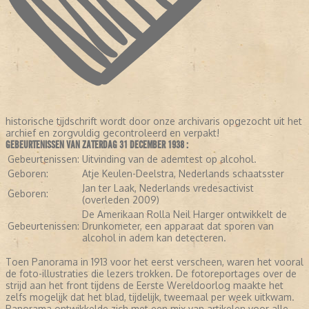
historische tijdschrift wordt door onze archivaris opgezocht uit het
archief en zorgvuldig gecontroleerd en verpakt!
GEBEURTENISSEN VAN ZATERDAG 31 DECEMBER 1938 :
Gebeurtenissen:
Uitvinding van de ademtest op alcohol.
Geboren:
Atje Keulen-Deelstra, Nederlands schaatsster
Jan ter Laak, Nederlands vredesactivist
Geboren:
(overleden 2009)
De Amerikaan Rolla Neil Harger ontwikkelt de
Gebeurtenissen:
Drunkometer, een apparaat dat sporen van
alcohol in adem kan detecteren.
Toen Panorama in 1913 voor het eerst verscheen, waren het vooral
de foto-illustraties die lezers trokken. De fotoreportages over de
strijd aan het front tijdens de Eerste Wereldoorlog maakte het
zelfs mogelijk dat het blad, tijdelijk, tweemaal per week uitkwam.
Panorama ontwikkelde zich met een mix van artikelen voor alle