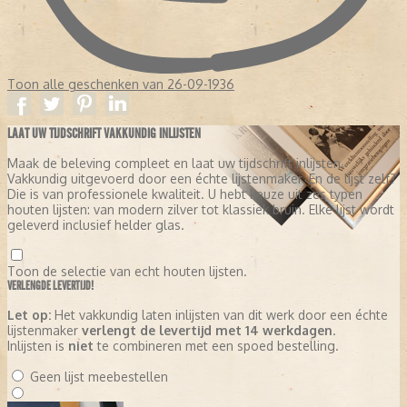
Toon alle geschenken van 26-09-1936
LAAT UW TIJDSCHRIFT VAKKUNDIG INLIJSTEN
Maak de beleving compleet en laat uw tijdschrift inlijsten.
Vakkundig uitgevoerd door een échte lijstenmaker. En de lijst zelf?
Die is van professionele kwaliteit. U hebt keuze uit zes typen
houten lijsten: van modern zilver tot klassiek bruin. Elke lijst wordt
geleverd inclusief helder glas.
Toon de selectie van echt houten lijsten.
VERLENGDE LEVERTIJD!
Let op:
Het vakkundig laten inlijsten van dit werk door een échte
lijstenmaker
verlengt de levertijd met 14 werkdagen
.
Inlijsten is
niet
te combineren met een spoed bestelling.
Geen lijst meebestellen