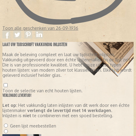
Toon alle geschenken van 26-09-1936
LAAT UW TIJDSCHRIFT VAKKUNDIG INLIJSTEN
Maak de beleving compleet en laat uw tijdschrift inlijsten.
Vakkundig uitgevoerd door een échte lijstenmaker. En de lijst zelf?
Die is van professionele kwaliteit. U hebt keuze uit zes typen
houten lijsten: van modern zilver tot klassiek bruin. Elke lijst wordt
geleverd inclusief helder glas.
Toon de selectie van echt houten lijsten.
VERLENGDE LEVERTIJD!
Let op:
Het vakkundig laten inlijsten van dit werk door een échte
lijstenmaker
verlengt de levertijd met 14 werkdagen
.
Inlijsten is
niet
te combineren met een spoed bestelling.
Geen lijst meebestellen