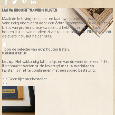
LAAT UW TIJDSCHRIFT VAKKUNDIG INLIJSTEN
Maak de beleving compleet en laat uw tijdschrift inlijsten.
Vakkundig uitgevoerd door een échte lijstenmaker. En de lijst zelf?
Die is van professionele kwaliteit. U hebt keuze uit zes typen
houten lijsten: van modern zilver tot klassiek bruin. Elke lijst wordt
geleverd inclusief helder glas.
Toon de selectie van echt houten lijsten.
VERLENGDE LEVERTIJD!
Let op:
Het vakkundig laten inlijsten van dit werk door een échte
lijstenmaker
verlengt de levertijd met 14 werkdagen
.
Inlijsten is
niet
te combineren met een spoed bestelling.
Geen lijst meebestellen