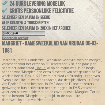
24 UURS LEVERING MOGELIJK
GRATIS PERSOONLIJKE FELICITATIE
SELECTEER EEN DATUM EN BEKIJK
ALLE KRANTEN & TIJDSCHRIFTEN:
SELECTEER EEN DATUM EN ZOEK IN HET ARCHIEF:
Doorzoek
archief
MARGRIET - DAMESWEEKBLAD VAN VRIJDAG 06-03-
1981
'Margriet', met als ondertitel 'Weekblad voor vrouwen en meisjes',
verscheen voor het eerst op 30 september 1938, een paar jaar
nadat het damesblad
'Libelle'
al op de markt was. In de begin
periode was 'Margriet' een extra tijdschrift van het gezinsblad 'De
week in beeld'. Pas in 1942 werd het blad zelfstandig uitgegeven.
Evenals de 'Libelle' werd de redactie, dat destijds alleen uit Alma
van Eijsden Peeren bestond, in 1943 door de Duitse bezetters
gedwongen hun activiteiten neer te leggen. In 1945 verscheen
weer een nieuwe editie met op de cover prinses Margriet. Tot op
heden behoort 'Margriet' nog altijd tot de populaire
damesweekbladen van Nederland.