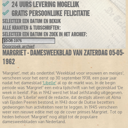
24 UURS LEVERING MOGELIJK
GRATIS PERSOONLIJKE FELICITATIE
SELECTEER EEN DATUM EN BEKIJK
ALLE KRANTEN & TIJDSCHRIFTEN:
SELECTEER EEN DATUM EN ZOEK IN HET ARCHIEF:
Doorzoek
archief
MARGRIET - DAMESWEEKBLAD VAN ZATERDAG 05-05-
1962
'Margriet', met als ondertitel 'Weekblad voor vrouwen en meisjes',
verscheen voor het eerst op 30 september 1938, een paar jaar
nadat het damesblad
'Libelle'
al op de markt was. In de begin
periode was 'Margriet' een extra tijdschrift van het gezinsblad 'De
week in beeld'. Pas in 1942 werd het blad zelfstandig uitgegeven.
Evenals de 'Libelle' werd de redactie, dat destijds alleen uit Alma
van Eijsden Peeren bestond, in 1943 door de Duitse bezetters
gedwongen hun activiteiten neer te leggen. In 1945 verscheen
weer een nieuwe editie met op de cover prinses Margriet. Tot op
heden behoort 'Margriet' nog altijd tot de populaire
damesweekbladen van Nederland.