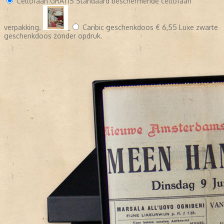
Cellofaan
GRATIS
Standaard beschermende cellofaan
verpakking.
Caribic geschenkdoos
€ 6,55
Luxe zwarte
geschenkdoos zonder opdruk.