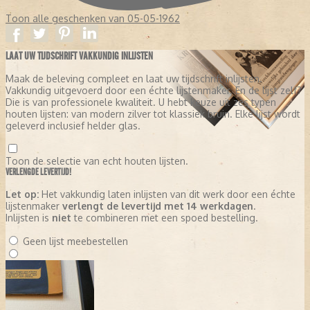
Toon alle geschenken van 05-05-1962
LAAT UW TIJDSCHRIFT VAKKUNDIG INLIJSTEN
Maak de beleving compleet en laat uw tijdschrift inlijsten.
Vakkundig uitgevoerd door een échte lijstenmaker. En de lijst zelf?
Die is van professionele kwaliteit. U hebt keuze uit zes typen
houten lijsten: van modern zilver tot klassiek bruin. Elke lijst wordt
geleverd inclusief helder glas.
Toon de selectie van echt houten lijsten.
VERLENGDE LEVERTIJD!
Let op:
Het vakkundig laten inlijsten van dit werk door een échte
lijstenmaker
verlengt de levertijd met 14 werkdagen
.
Inlijsten is
niet
te combineren met een spoed bestelling.
Geen lijst meebestellen