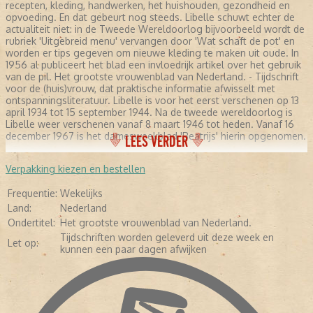
recepten, kleding, handwerken, het huishouden, gezondheid en
opvoeding. En dat gebeurt nog steeds. Libelle schuwt echter de
actualiteit niet: in de Tweede Wereldoorlog bijvoorbeeld wordt de
rubriek 'Uitgebreid menu' vervangen door 'Wat schaft de pot' en
worden er tips gegeven om nieuwe kleding te maken uit oude. In
1956 al publiceert het blad een invloedrijk artikel over het gebruik
van de pil. Het grootste vrouwenblad van Nederland. - Tijdschrift
voor de (huis)vrouw, dat praktische informatie afwisselt met
ontspanningsliteratuur. Libelle is voor het eerst verschenen op 13
april 1934 tot 15 september 1944. Na de tweede wereldoorlog is
Libelle weer verschenen vanaf 8 maart 1946 tot heden. Vanaf 16
december 1967 is het damesweekblad 'Beatrijs' hierin opgenomen.
LEES VERDER
Verpakking kiezen en bestellen
Frequentie:
Wekelijks
Land:
Nederland
Ondertitel:
Het grootste vrouwenblad van Nederland.
Tijdschriften worden geleverd uit deze week en
Let op:
kunnen een paar dagen afwijken