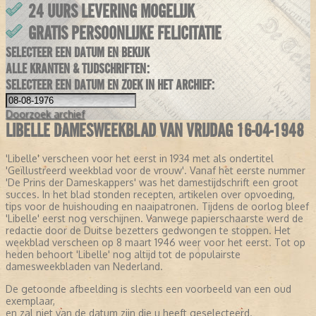
24 UURS LEVERING MOGELIJK
GRATIS PERSOONLIJKE FELICITATIE
SELECTEER EEN DATUM EN BEKIJK
ALLE KRANTEN & TIJDSCHRIFTEN:
SELECTEER EEN DATUM EN ZOEK IN HET ARCHIEF:
Doorzoek
archief
LIBELLE DAMESWEEKBLAD VAN VRIJDAG 16-04-1948
'Libelle' verscheen voor het eerst in 1934 met als ondertitel
'Geïllustreerd weekblad voor de vrouw'. Vanaf het eerste nummer
'De Prins der Dameskappers' was het damestijdschrift een groot
succes. In het blad stonden recepten, artikelen over opvoeding,
tips voor de huishouding en naaipatronen. Tijdens de oorlog bleef
'Libelle' eerst nog verschijnen. Vanwege papierschaarste werd de
redactie door de Duitse bezetters gedwongen te stoppen. Het
weekblad verscheen op 8 maart 1946 weer voor het eerst. Tot op
heden behoort 'Libelle' nog altijd tot de populairste
damesweekbladen van Nederland.
De getoonde afbeelding is slechts een voorbeeld van een oud
exemplaar,
en zal niet van de datum zijn die u heeft geselecteerd.