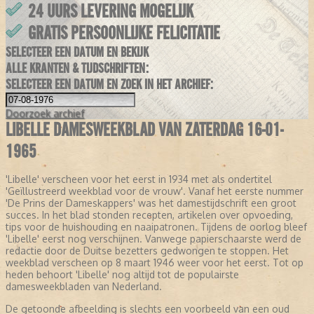
24 UURS LEVERING MOGELIJK
GRATIS PERSOONLIJKE FELICITATIE
SELECTEER EEN DATUM EN BEKIJK
ALLE KRANTEN & TIJDSCHRIFTEN:
SELECTEER EEN DATUM EN ZOEK IN HET ARCHIEF:
Doorzoek
archief
LIBELLE DAMESWEEKBLAD VAN ZATERDAG 16-01-
1965
'Libelle' verscheen voor het eerst in 1934 met als ondertitel
'Geïllustreerd weekblad voor de vrouw'. Vanaf het eerste nummer
'De Prins der Dameskappers' was het damestijdschrift een groot
succes. In het blad stonden recepten, artikelen over opvoeding,
tips voor de huishouding en naaipatronen. Tijdens de oorlog bleef
'Libelle' eerst nog verschijnen. Vanwege papierschaarste werd de
redactie door de Duitse bezetters gedwongen te stoppen. Het
weekblad verscheen op 8 maart 1946 weer voor het eerst. Tot op
heden behoort 'Libelle' nog altijd tot de populairste
damesweekbladen van Nederland.
De getoonde afbeelding is slechts een voorbeeld van een oud