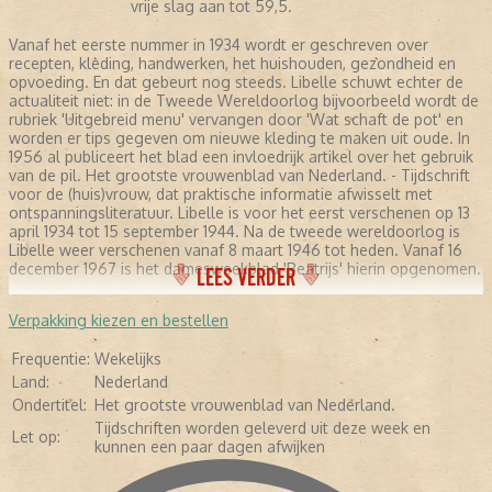
vrije slag aan tot 59,5.
Vanaf het eerste nummer in 1934 wordt er geschreven over
recepten, kleding, handwerken, het huishouden, gezondheid en
opvoeding. En dat gebeurt nog steeds. Libelle schuwt echter de
actualiteit niet: in de Tweede Wereldoorlog bijvoorbeeld wordt de
rubriek 'Uitgebreid menu' vervangen door 'Wat schaft de pot' en
worden er tips gegeven om nieuwe kleding te maken uit oude. In
1956 al publiceert het blad een invloedrijk artikel over het gebruik
van de pil. Het grootste vrouwenblad van Nederland. - Tijdschrift
voor de (huis)vrouw, dat praktische informatie afwisselt met
ontspanningsliteratuur. Libelle is voor het eerst verschenen op 13
april 1934 tot 15 september 1944. Na de tweede wereldoorlog is
Libelle weer verschenen vanaf 8 maart 1946 tot heden. Vanaf 16
december 1967 is het damesweekblad 'Beatrijs' hierin opgenomen.
LEES VERDER
Verpakking kiezen en bestellen
Frequentie:
Wekelijks
Land:
Nederland
Ondertitel:
Het grootste vrouwenblad van Nederland.
Tijdschriften worden geleverd uit deze week en
Let op:
kunnen een paar dagen afwijken