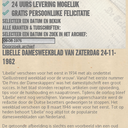
24 UURS LEVERING MOGELIJK
GRATIS PERSOONLIJKE FELICITATIE
SELECTEER EEN DATUM EN BEKIJK
ALLE KRANTEN & TIJDSCHRIFTEN:
SELECTEER EEN DATUM EN ZOEK IN HET ARCHIEF:
Doorzoek
archief
LIBELLE DAMESWEEKBLAD VAN ZATERDAG 24-11-
1962
'Libelle' verscheen voor het eerst in 1934 met als ondertitel
'Geïllustreerd weekblad voor de vrouw'. Vanaf het eerste nummer
'De Prins der Dameskappers' was het damestijdschrift een groot
succes. In het blad stonden recepten, artikelen over opvoeding,
tips voor de huishouding en naaipatronen. Tijdens de oorlog bleef
'Libelle' eerst nog verschijnen. Vanwege papierschaarste werd de
redactie door de Duitse bezetters gedwongen te stoppen. Het
weekblad verscheen op 8 maart 1946 weer voor het eerst. Tot op
heden behoort 'Libelle' nog altijd tot de populairste
damesweekbladen van Nederland.
De getoonde afbeelding is slechts een voorbeeld van een oud