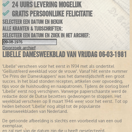
24 UURS LEVERING MOGELIJK
GRATIS PERSOONLIJKE FELICITATIE
SELECTEER EEN DATUM EN BEKIJK
ALLE KRANTEN & TIJDSCHRIFTEN:
SELECTEER EEN DATUM EN ZOEK IN HET ARCHIEF:
Doorzoek
archief
LIBELLE DAMESWEEKBLAD VAN VRIJDAG 06-03-1981
'Libelle' verscheen voor het eerst in 1934 met als ondertitel
'Geïllustreerd weekblad voor de vrouw'. Vanaf het eerste nummer
'De Prins der Dameskappers' was het damestijdschrift een groot
succes. In het blad stonden recepten, artikelen over opvoeding,
tips voor de huishouding en naaipatronen. Tijdens de oorlog bleef
'Libelle' eerst nog verschijnen. Vanwege papierschaarste werd de
redactie door de Duitse bezetters gedwongen te stoppen. Het
weekblad verscheen op 8 maart 1946 weer voor het eerst. Tot op
heden behoort 'Libelle' nog altijd tot de populairste
damesweekbladen van Nederland.
De getoonde afbeelding is slechts een voorbeeld van een oud
exemplaar,
en zal niet van de datum zijn die u heeft geselecteerd.