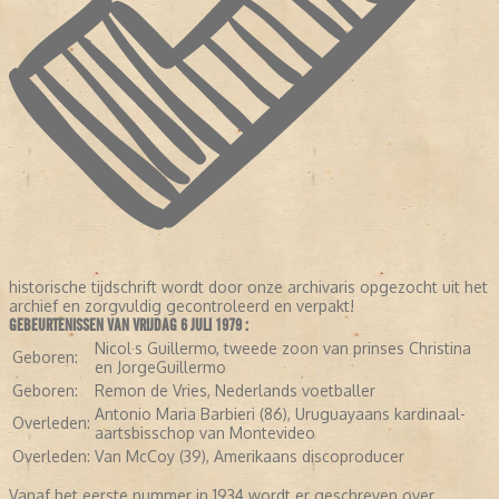
historische tijdschrift wordt door onze archivaris opgezocht uit het
archief en zorgvuldig gecontroleerd en verpakt!
GEBEURTENISSEN VAN VRIJDAG 6 JULI 1979 :
Nicol·s Guillermo, tweede zoon van prinses Christina
Geboren:
en JorgeGuillermo
Geboren:
Remon de Vries, Nederlands voetballer
Antonio Maria Barbieri (86), Uruguayaans kardinaal-
Overleden:
aartsbisschop van Montevideo
Overleden:
Van McCoy (39), Amerikaans discoproducer
Vanaf het eerste nummer in 1934 wordt er geschreven over