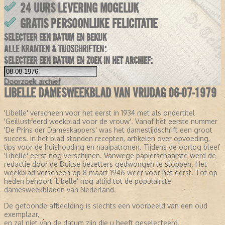
24 UURS LEVERING MOGELIJK
GRATIS PERSOONLIJKE FELICITATIE
SELECTEER EEN DATUM EN BEKIJK
ALLE KRANTEN & TIJDSCHRIFTEN:
SELECTEER EEN DATUM EN ZOEK IN HET ARCHIEF:
Doorzoek
archief
LIBELLE DAMESWEEKBLAD VAN VRIJDAG 06-07-1979
'Libelle' verscheen voor het eerst in 1934 met als ondertitel
'Geïllustreerd weekblad voor de vrouw'. Vanaf het eerste nummer
'De Prins der Dameskappers' was het damestijdschrift een groot
succes. In het blad stonden recepten, artikelen over opvoeding,
tips voor de huishouding en naaipatronen. Tijdens de oorlog bleef
'Libelle' eerst nog verschijnen. Vanwege papierschaarste werd de
redactie door de Duitse bezetters gedwongen te stoppen. Het
weekblad verscheen op 8 maart 1946 weer voor het eerst. Tot op
heden behoort 'Libelle' nog altijd tot de populairste
damesweekbladen van Nederland.
De getoonde afbeelding is slechts een voorbeeld van een oud
exemplaar,
en zal niet van de datum zijn die u heeft geselecteerd.