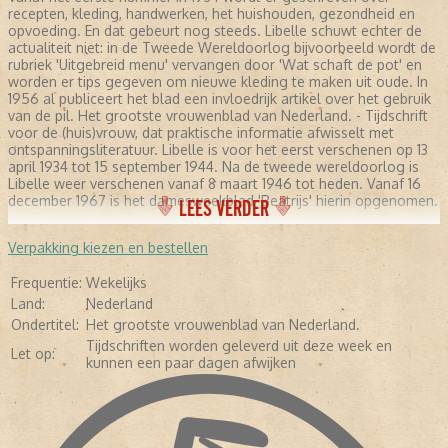
recepten, kleding, handwerken, het huishouden, gezondheid en
opvoeding. En dat gebeurt nog steeds. Libelle schuwt echter de
actualiteit niet: in de Tweede Wereldoorlog bijvoorbeeld wordt de
rubriek 'Uitgebreid menu' vervangen door 'Wat schaft de pot' en
worden er tips gegeven om nieuwe kleding te maken uit oude. In
1956 al publiceert het blad een invloedrijk artikel over het gebruik
van de pil. Het grootste vrouwenblad van Nederland. - Tijdschrift
voor de (huis)vrouw, dat praktische informatie afwisselt met
ontspanningsliteratuur. Libelle is voor het eerst verschenen op 13
april 1934 tot 15 september 1944. Na de tweede wereldoorlog is
Libelle weer verschenen vanaf 8 maart 1946 tot heden. Vanaf 16
december 1967 is het damesweekblad 'Beatrijs' hierin opgenomen.
LEES VERDER
Verpakking kiezen en bestellen
Frequentie:
Wekelijks
Land:
Nederland
Ondertitel:
Het grootste vrouwenblad van Nederland.
Tijdschriften worden geleverd uit deze week en
Let op:
kunnen een paar dagen afwijken