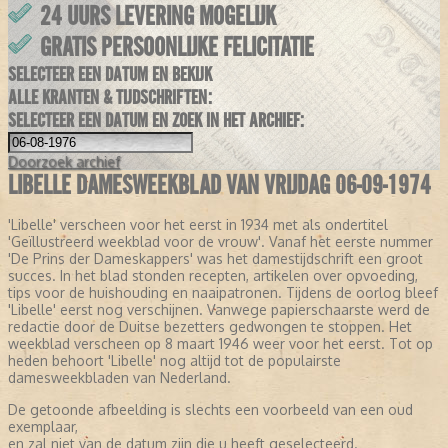
24 UURS LEVERING MOGELIJK
GRATIS PERSOONLIJKE FELICITATIE
SELECTEER EEN DATUM EN BEKIJK
ALLE KRANTEN & TIJDSCHRIFTEN:
SELECTEER EEN DATUM EN ZOEK IN HET ARCHIEF:
Doorzoek
archief
LIBELLE DAMESWEEKBLAD VAN VRIJDAG 06-09-1974
'Libelle' verscheen voor het eerst in 1934 met als ondertitel
'Geïllustreerd weekblad voor de vrouw'. Vanaf het eerste nummer
'De Prins der Dameskappers' was het damestijdschrift een groot
succes. In het blad stonden recepten, artikelen over opvoeding,
tips voor de huishouding en naaipatronen. Tijdens de oorlog bleef
'Libelle' eerst nog verschijnen. Vanwege papierschaarste werd de
redactie door de Duitse bezetters gedwongen te stoppen. Het
weekblad verscheen op 8 maart 1946 weer voor het eerst. Tot op
heden behoort 'Libelle' nog altijd tot de populairste
damesweekbladen van Nederland.
De getoonde afbeelding is slechts een voorbeeld van een oud
exemplaar,
en zal niet van de datum zijn die u heeft geselecteerd.