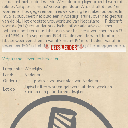
actualiteit niet: in de Tweede Wereldoorlog bijvoorbeeld wordt de
rubriek 'Uitgebreid menu' vervangen door 'Wat schaft de pot' en
worden er tips gegeven om nieuwe kleding te maken uit oude. In
1956 al publiceert het blad een invloedrijk artikel over het gebruik
van de pil. Het grootste vrouwenblad van Nederland. - Tijdschrift
voor de (huis)vrouw, dat praktische informatie afwisselt met
ontspanningsliteratuur. Libelle is voor het eerst verschenen op 13
april 1934 tot 15 september 1944. Na de tweede wereldoorlog is
Libelle weer verschenen vanaf 8 maart 1946 tot heden. Vanaf 16
december 1967 is het damesweekblad 'Beatrijs' hierin opgenomen.
LEES VERDER
Verpakking kiezen en bestellen
Frequentie:
Wekelijks
Land:
Nederland
Ondertitel:
Het grootste vrouwenblad van Nederland.
Tijdschriften worden geleverd uit deze week en
Let op:
kunnen een paar dagen afwijken