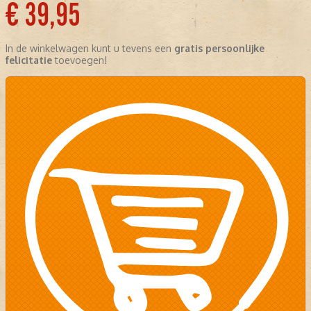
€ 39,95
In de winkelwagen kunt u tevens een
gratis persoonlijke
felicitatie
toevoegen!