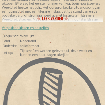
oktober 1945 zag het eerste nummer van wat toen nog Elseviers
Weekblad heette het licht. Het oorspronkelijke uitgangspunt van
een opinieblad met een literaire inslag, dat los stond van enige
politieke partij of stroming, werd al snel losgelaten. Elseviers
LEES VERDER
Weekblad, Elseviers Magazine (vanaf 1970) en nog later Elsevier
(vanaf 1987) werd de spreekbuis van maatschappelijk behoudend
Nederland. In de jaren zeventig bekritiseerde redacteur Ferry
Verpakking kiezen en bestellen
Hoogendijk regelmatig op scherpe wijze het beleid van het
kabinet-Den Uyl. Het deed de populariteit van het blad zeker geen
Frequentie:
Wekelijks
kwaad. Het is aannemelijk dat zijn bekendheid als politiek
Land:
Nederland
commentator op de televisie hier ook aan bijdroeg. Ook in dit
Ondertitel:
folioformaat
nummer trekt Hoogendijk weer stevig van leer in het bekende gele
Tijdschriften worden geleverd uit deze week en
katern. Elsevier neemt anno 2006 nog altijd geregeld een
Let op:
kunnen een paar dagen afwijken
uitgesproken standpunt in. Daarmee bevestigt het blad haar
onafhankelijke status alleen maar.