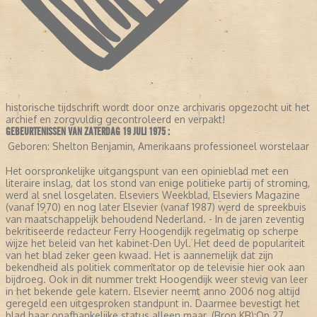
historische tijdschrift wordt door onze archivaris opgezocht uit het
archief en zorgvuldig gecontroleerd en verpakt!
GEBEURTENISSEN VAN ZATERDAG 19 JULI 1975 :
Geboren:
Shelton Benjamin, Amerikaans professioneel worstelaar
Het oorspronkelijke uitgangspunt van een opinieblad met een
literaire inslag, dat los stond van enige politieke partij of stroming,
werd al snel losgelaten. Elseviers Weekblad, Elseviers Magazine
(vanaf 1970) en nog later Elsevier (vanaf 1987) werd de spreekbuis
van maatschappelijk behoudend Nederland. - In de jaren zeventig
bekritiseerde redacteur Ferry Hoogendijk regelmatig op scherpe
wijze het beleid van het kabinet-Den Uyl. Het deed de populariteit
van het blad zeker geen kwaad. Het is aannemelijk dat zijn
bekendheid als politiek commentator op de televisie hier ook aan
bijdroeg. Ook in dit nummer trekt Hoogendijk weer stevig van leer
in het bekende gele katern. Elsevier neemt anno 2006 nog altijd
geregeld een uitgesproken standpunt in. Daarmee bevestigt het
blad haar onafhankelijke status alleen maar. (Bron KB);Op 27