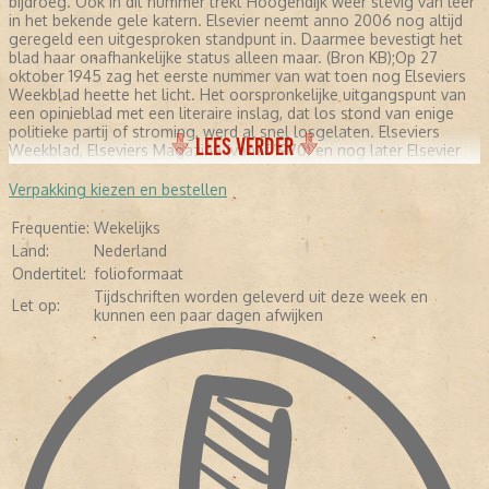
bijdroeg. Ook in dit nummer trekt Hoogendijk weer stevig van leer
in het bekende gele katern. Elsevier neemt anno 2006 nog altijd
geregeld een uitgesproken standpunt in. Daarmee bevestigt het
blad haar onafhankelijke status alleen maar. (Bron KB);Op 27
oktober 1945 zag het eerste nummer van wat toen nog Elseviers
Weekblad heette het licht. Het oorspronkelijke uitgangspunt van
een opinieblad met een literaire inslag, dat los stond van enige
politieke partij of stroming, werd al snel losgelaten. Elseviers
LEES VERDER
Weekblad, Elseviers Magazine (vanaf 1970) en nog later Elsevier
(vanaf 1987) werd de spreekbuis van maatschappelijk behoudend
Nederland. In de jaren zeventig bekritiseerde redacteur Ferry
Verpakking kiezen en bestellen
Hoogendijk regelmatig op scherpe wijze het beleid van het
kabinet-Den Uyl. Het deed de populariteit van het blad zeker geen
Frequentie:
Wekelijks
kwaad. Het is aannemelijk dat zijn bekendheid als politiek
Land:
Nederland
commentator op de televisie hier ook aan bijdroeg. Ook in dit
Ondertitel:
folioformaat
nummer trekt Hoogendijk weer stevig van leer in het bekende gele
Tijdschriften worden geleverd uit deze week en
katern. Elsevier neemt anno 2006 nog altijd geregeld een
Let op:
kunnen een paar dagen afwijken
uitgesproken standpunt in. Daarmee bevestigt het blad haar
onafhankelijke status alleen maar.