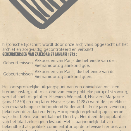
historische tijdschrift wordt door onze archivaris opgezocht uit het
archief en zorgvuldig gecontroleerd en verpakt!
GEBEURTENISSEN VAN ZATERDAG 27 JANUARI 1973 :
Akkoorden van Parijs die het einde van de
Gebeurtenissen:
Vietnamoorlog aankondigde.
Akkoorden van Parijs, die het einde van de
Gebeurtenissen:
Vietnamoorlog aankondigden.
Het oorspronkelijke uitgangspunt van een opinieblad met een
literaire inslag, dat los stond van enige politieke partij of stroming,
werd al snel losgelaten. Elseviers Weekblad, Elseviers Magazine
(vanaf 1970) en nog later Elsevier (vanaf 1987) werd de spreekbuis
van maatschappelijk behoudend Nederland. - In de jaren zeventig
bekritiseerde redacteur Ferry Hoogendijk regelmatig op scherpe
wijze het beleid van het kabinet-Den Uyl. Het deed de populariteit
van het blad zeker geen kwaad. Het is aannemelijk dat zijn
bekendheid als politiek commentator op de televisie hier ook aan