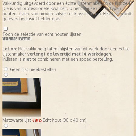
Vakkundig uitgevoerd door een échte lijstenmaker. En de lijst zelf?
Die is van professionele kwaliteit. U hebt keuze uit zes typen
houten lijsten: van modern zilver tot klassiek bruin. Elke lijst wordt
geleverd inclusief helder glas.
Toon de selectie van echt houten lijsten.
VERLENGDE LEVERTIJD!
Let op:
Het vakkundig laten inlijsten van dit werk door een échte
lijstenmaker
verlengt de levertijd met 14 werkdagen
.
Inlijsten is
niet
te combineren met een spoed bestelling.
Geen lijst meebestellen
Matzwarte lijst
Echt hout (30 x 40 cm)
€ 98,95