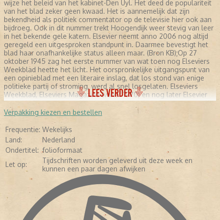
wijze het beleid van het kabinet-Den Uyl. Het deed de populariteit
van het blad zeker geen kwaad. Het is aannemelijk dat zijn
bekendheid als politiek commentator op de televisie hier ook aan
bijdroeg. Ook in dit nummer trekt Hoogendijk weer stevig van leer
in het bekende gele katern. Elsevier neemt anno 2006 nog altijd
geregeld een uitgesproken standpunt in. Daarmee bevestigt het
blad haar onafhankelijke status alleen maar. (Bron KB);Op 27
oktober 1945 zag het eerste nummer van wat toen nog Elseviers
Weekblad heette het licht. Het oorspronkelijke uitgangspunt van
een opinieblad met een literaire inslag, dat los stond van enige
politieke partij of stroming, werd al snel losgelaten. Elseviers
LEES VERDER
Weekblad, Elseviers Magazine (vanaf 1970) en nog later Elsevier
(vanaf 1987) werd de spreekbuis van maatschappelijk behoudend
Nederland. In de jaren zeventig bekritiseerde redacteur Ferry
Verpakking kiezen en bestellen
Hoogendijk regelmatig op scherpe wijze het beleid van het
kabinet-Den Uyl. Het deed de populariteit van het blad zeker geen
Frequentie:
Wekelijks
kwaad. Het is aannemelijk dat zijn bekendheid als politiek
Land:
Nederland
commentator op de televisie hier ook aan bijdroeg. Ook in dit
Ondertitel:
folioformaat
nummer trekt Hoogendijk weer stevig van leer in het bekende gele
Tijdschriften worden geleverd uit deze week en
katern. Elsevier neemt anno 2006 nog altijd geregeld een
Let op:
kunnen een paar dagen afwijken
uitgesproken standpunt in. Daarmee bevestigt het blad haar
onafhankelijke status alleen maar.