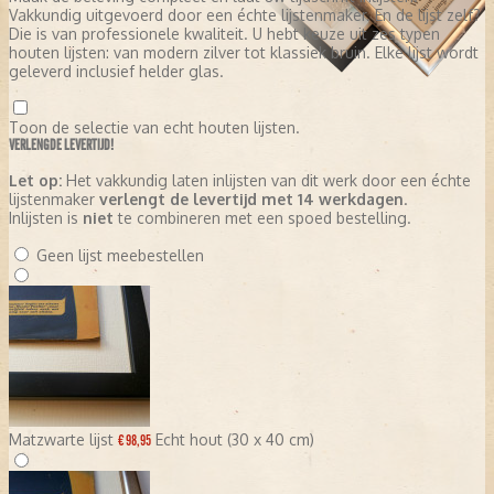
Vakkundig uitgevoerd door een échte lijstenmaker. En de lijst zelf?
Die is van professionele kwaliteit. U hebt keuze uit zes typen
houten lijsten: van modern zilver tot klassiek bruin. Elke lijst wordt
geleverd inclusief helder glas.
Toon de selectie van echt houten lijsten.
VERLENGDE LEVERTIJD!
Let op:
Het vakkundig laten inlijsten van dit werk door een échte
lijstenmaker
verlengt de levertijd met 14 werkdagen
.
Inlijsten is
niet
te combineren met een spoed bestelling.
Geen lijst meebestellen
Matzwarte lijst
Echt hout (30 x 40 cm)
€ 98,95