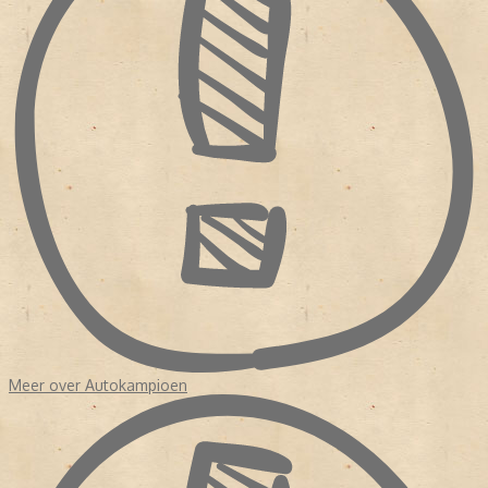
inkomsten geleidelijk aan terug. Daarop besloot ANWB in 2010 de
laatste editie van 'Autokampioen' uit te brengen op 26 oktober.
Bron:
Magazine! 150 jaar publiekstijdschriften
Meer over Autokampioen