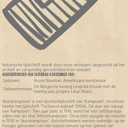
historische tijdschrift wordt door onze archivaris opgezocht uit het
archief en zorgvuldig gecontroleerd en verpakt!
GEBEURTENISSEN VAN ZATERDAG 6 DECEMBER 1941 :
Geboren:
Bruce Nauman, Amerikaans kunstenaar
De Belgische koning Leopold trouwt met de
Gebeurtenissen:
twintig jaar jongere Lilian Baels.
'Autokampioen' is een dochtertijdschrift van 'Kampioen'. Voorheen
heette het tijdschrift 'Technisch bijblad' (1906). Dit was een bijlage
van 'Kampioen'. Tien jaar later, in 1916, werd het een zelfstandige
editie met als titel 'Motorkampioen'. Deze titel wijzigde de redactie
in 1930 in 'Autokampioen'. Autoliefhebbers werden wekelijks op de
hoogte gehouden van het laatste nieuws op het gebied van