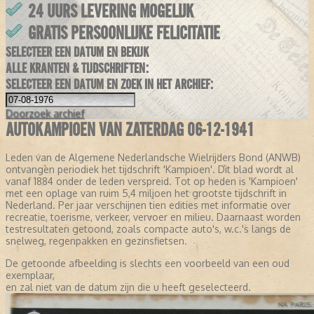
24 UURS LEVERING MOGELIJK
GRATIS PERSOONLIJKE FELICITATIE
SELECTEER EEN DATUM EN BEKIJK
ALLE KRANTEN & TIJDSCHRIFTEN:
SELECTEER EEN DATUM EN ZOEK IN HET ARCHIEF:
Doorzoek
archief
AUTOKAMPIOEN VAN ZATERDAG 06-12-1941
Leden van de Algemene Nederlandsche Wielrijders Bond (ANWB)
ontvangen periodiek het tijdschrift 'Kampioen'. Dit blad wordt al
vanaf 1884 onder de leden verspreid. Tot op heden is 'Kampioen'
met een oplage van ruim 5,4 miljoen het grootste tijdschrift in
Nederland. Per jaar verschijnen tien edities met informatie over
recreatie, toerisme, verkeer, vervoer en milieu. Daarnaast worden
testresultaten getoond, zoals compacte auto's, w.c.'s langs de
snelweg, regenpakken en gezinsfietsen.
De getoonde afbeelding is slechts een voorbeeld van een oud
exemplaar,
en zal niet van de datum zijn die u heeft geselecteerd.