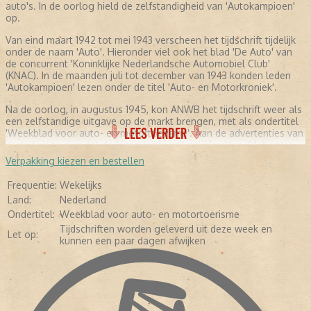
auto's. In de oorlog hield de zelfstandigheid van 'Autokampioen'
op.
Van eind maart 1942 tot mei 1943 verscheen het tijdschrift tijdelijk
onder de naam 'Auto'. Hieronder viel ook het blad 'De Auto' van
de concurrent 'Koninklijke Nederlandsche Automobiel Club'
(KNAC). In de maanden juli tot december van 1943 konden leden
'Autokampioen' lezen onder de titel 'Auto- en Motorkroniek'.
Na de oorlog, in augustus 1945, kon ANWB het tijdschrift weer als
een zelfstandige uitgave op de markt brengen, met als ondertitel
LEES VERDER
'Weekblad voor auto- en motortoerisme'. Aan de advertenties van
destijds is te zien dat de lezers niet veel geld hadden. Met name
professionele garages adverteerden met hun diensten. Daarnaast
Verpakking kiezen en bestellen
werd de motorolie aangeprezen. In de jaren zeventig werd de
eerste 'Kampioen' in kleur gedrukt. Tevens kwam er meer geld vrij
Frequentie:
Wekelijks
voor het testen van auto's en meer fotografie. De redactie
Land:
Nederland
besloot zich meer te gaan richten op mensen met kennis van
Ondertitel:
Weekblad voor auto- en motortoerisme
auto's. Hierdoor werd het blad minder geschikt voor leken. Vijftien
jaar later (in 1985) verscheen het tijdschrift in full color en in de
Tijdschriften worden geleverd uit deze week en
Let op:
jaren negentig werd gebruikgemaakt van glossy-papier. Inmiddels
kunnen een paar dagen afwijken
werd 'Autokampioen' nog maar tweewekelijks uitgebracht. Ook de
ondertitel verdween. De redactie hield de lezers nog steeds op de
hoogte door testverslagen van de nieuwste modellen te
publiceren, informatie te geven over occasions, experts aan het
woord laten en reportages over klassiekers en prototypes te
maken. In de loop der jaren liep de oplage en de advertentie