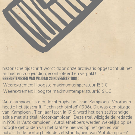
historische tijdschrift wordt door onze archivaris opgezocht uit het
archief en zorgvuldig gecontroleerd en verpakt!
GEBEURTENISSEN VAN VRIJDAG 20 NOVEMBER 1981 :
Weerextremen:
Hoogste maximumtemperatuur 15,3 C
Weerextremen:
Hoogste maximumtemperatuur 16,6 ∞C
'Autokampioen' is een dochtertijdschrift van 'Kampioen'. Voorheen
heette het tijdschrift 'Technisch bijblad' (1906). Dit was een bijlage
van 'Kampioen'. Tien jaar later, in 1916, werd het een zelfstandige
editie met als titel 'Motorkampioen'. Deze titel wijzigde de redactie
in 1930 in 'Autokampioen'. Autoliefhebbers werden wekelijks op de
hoogte gehouden van het laatste nieuws op het gebied van
auto's. In de oorlog hield de zelfstandigheid van 'Autokampioen'