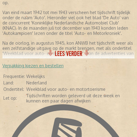
op.
Van eind maart 1942 tot mei 1943 verscheen het tijdschrift tijdelijk
onder de naam 'Auto'. Hieronder viel ook het blad 'De Auto' van
de concurrent 'Koninklijke Nederlandsche Automobiel Club'
(KNAC). In de maanden juli tot december van 1943 konden leden
'Autokampioen' lezen onder de titel 'Auto- en Motorkroniek'.
Na de oorlog, in augustus 1945, kon ANWB het tijdschrift weer als
een zelfstandige uitgave op de markt brengen, met als ondertitel
LEES VERDER
'Weekblad voor auto- en motortoerisme'. Aan de advertenties van
destijds is te zien dat de lezers niet veel geld hadden. Met name
professionele garages adverteerden met hun diensten. Daarnaast
Verpakking kiezen en bestellen
werd de motorolie aangeprezen. In de jaren zeventig werd de
eerste 'Kampioen' in kleur gedrukt. Tevens kwam er meer geld vrij
Frequentie:
Wekelijks
voor het testen van auto's en meer fotografie. De redactie
Land:
Nederland
besloot zich meer te gaan richten op mensen met kennis van
Ondertitel:
Weekblad voor auto- en motortoerisme
auto's. Hierdoor werd het blad minder geschikt voor leken. Vijftien
jaar later (in 1985) verscheen het tijdschrift in full color en in de
Tijdschriften worden geleverd uit deze week en
Let op:
jaren negentig werd gebruikgemaakt van glossy-papier. Inmiddels
kunnen een paar dagen afwijken
werd 'Autokampioen' nog maar tweewekelijks uitgebracht. Ook de
ondertitel verdween. De redactie hield de lezers nog steeds op de
hoogte door testverslagen van de nieuwste modellen te
publiceren, informatie te geven over occasions, experts aan het
woord laten en reportages over klassiekers en prototypes te
maken. In de loop der jaren liep de oplage en de advertentie
inkomsten geleidelijk aan terug. Daarop besloot ANWB in 2010 de