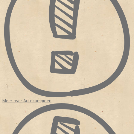
laatste editie van 'Autokampioen' uit te brengen op 26 oktober.
Bron:
Magazine! 150 jaar publiekstijdschriften
Meer over Autokampioen