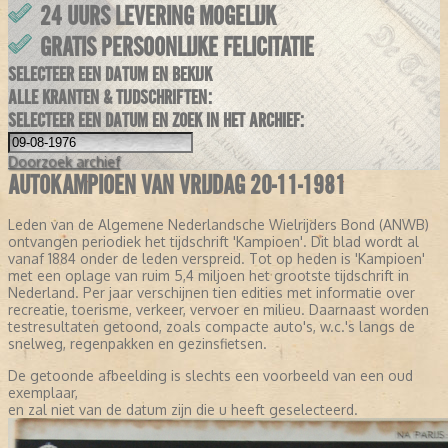
24 UURS LEVERING MOGELIJK
GRATIS PERSOONLIJKE FELICITATIE
SELECTEER EEN DATUM EN BEKIJK
ALLE KRANTEN & TIJDSCHRIFTEN:
SELECTEER EEN DATUM EN ZOEK IN HET ARCHIEF:
Doorzoek
archief
AUTOKAMPIOEN VAN VRIJDAG 20-11-1981
Leden van de Algemene Nederlandsche Wielrijders Bond (ANWB)
ontvangen periodiek het tijdschrift 'Kampioen'. Dit blad wordt al
vanaf 1884 onder de leden verspreid. Tot op heden is 'Kampioen'
met een oplage van ruim 5,4 miljoen het grootste tijdschrift in
Nederland. Per jaar verschijnen tien edities met informatie over
recreatie, toerisme, verkeer, vervoer en milieu. Daarnaast worden
testresultaten getoond, zoals compacte auto's, w.c.'s langs de
snelweg, regenpakken en gezinsfietsen.
De getoonde afbeelding is slechts een voorbeeld van een oud
exemplaar,
en zal niet van de datum zijn die u heeft geselecteerd.