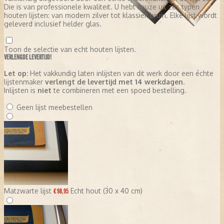
Die is van professionele kwaliteit. U hebt keuze uit zes typen
houten lijsten: van modern zilver tot klassiek bruin. Elke lijst wordt
geleverd inclusief helder glas.
Toon de selectie van echt houten lijsten.
VERLENGDE LEVERTIJD!
Let op:
Het vakkundig laten inlijsten van dit werk door een échte
lijstenmaker
verlengt de levertijd met 14 werkdagen
.
Inlijsten is
niet
te combineren met een spoed bestelling.
Geen lijst meebestellen
Matzwarte lijst
Echt hout (30 x 40 cm)
€ 98,95