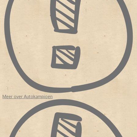
Bron:
Magazine! 150 jaar publiekstijdschriften
Meer over Autokampioen