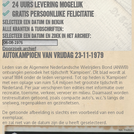
24 UURS LEVERING MOGELIJK
GRATIS PERSOONLIJKE FELICITATIE
SELECTEER EEN DATUM EN BEKIJK
ALLE KRANTEN & TIJDSCHRIFTEN:
SELECTEER EEN DATUM EN ZOEK IN HET ARCHIEF:
Doorzoek
archief
AUTOKAMPIOEN VAN VRIJDAG 23-11-1979
Leden van de Algemene Nederlandsche Wielrijders Bond (ANWB)
ontvangen periodiek het tijdschrift 'Kampioen'. Dit blad wordt al
vanaf 1884 onder de leden verspreid. Tot op heden is 'Kampioen'
met een oplage van ruim 5,4 miljoen het grootste tijdschrift in
Nederland. Per jaar verschijnen tien edities met informatie over
recreatie, toerisme, verkeer, vervoer en milieu. Daarnaast worden
testresultaten getoond, zoals compacte auto's, w.c.'s langs de
snelweg, regenpakken en gezinsfietsen.
De getoonde afbeelding is slechts een voorbeeld van een oud
exemplaar,
en zal niet van de datum zijn die u heeft geselecteerd.