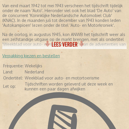
Van eind maart 1942 tot mei 1943 verscheen het tijdschrift tijdelijk
onder de naam 'Auto'. Hieronder viel ook het blad 'De Auto' van
de concurrent 'Koninklijke Nederlandsche Automobiel Club'
(KNAC). In de maanden juli tot december van 1943 konden leden
'Autokampioen' lezen onder de titel 'Auto- en Motorkroniek'.
Na de oorlog, in augustus 1945, kon ANWB het tijdschrift weer als
een zelfstandige uitgave op de markt brengen, met als ondertitel
LEES VERDER
'Weekblad voor auto- en motortoerisme'. Aan de advertenties van
destijds is te zien dat de lezers niet veel geld hadden. Met name
professionele garages adverteerden met hun diensten. Daarnaast
Verpakking kiezen en bestellen
werd de motorolie aangeprezen. In de jaren zeventig werd de
eerste 'Kampioen' in kleur gedrukt. Tevens kwam er meer geld vrij
Frequentie:
Wekelijks
voor het testen van auto's en meer fotografie. De redactie
Land:
Nederland
besloot zich meer te gaan richten op mensen met kennis van
Ondertitel:
Weekblad voor auto- en motortoerisme
auto's. Hierdoor werd het blad minder geschikt voor leken. Vijftien
jaar later (in 1985) verscheen het tijdschrift in full color en in de
Tijdschriften worden geleverd uit deze week en
Let op:
jaren negentig werd gebruikgemaakt van glossy-papier. Inmiddels
kunnen een paar dagen afwijken
werd 'Autokampioen' nog maar tweewekelijks uitgebracht. Ook de
ondertitel verdween. De redactie hield de lezers nog steeds op de
hoogte door testverslagen van de nieuwste modellen te
publiceren, informatie te geven over occasions, experts aan het
woord laten en reportages over klassiekers en prototypes te
maken. In de loop der jaren liep de oplage en de advertentie
inkomsten geleidelijk aan terug. Daarop besloot ANWB in 2010 de
laatste editie van 'Autokampioen' uit te brengen op 26 oktober.