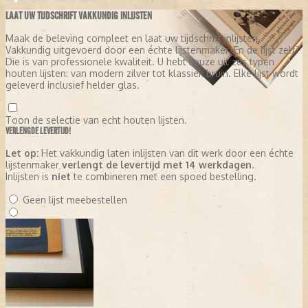
LAAT UW TIJDSCHRIFT VAKKUNDIG INLIJSTEN
Maak de beleving compleet en laat uw tijdschrift inlijsten.
Vakkundig uitgevoerd door een échte lijstenmaker. En de lijst zelf?
Die is van professionele kwaliteit. U hebt keuze uit zes typen
houten lijsten: van modern zilver tot klassiek bruin. Elke lijst wordt
geleverd inclusief helder glas.
Toon de selectie van echt houten lijsten.
VERLENGDE LEVERTIJD!
Let op:
Het vakkundig laten inlijsten van dit werk door een échte
lijstenmaker
verlengt de levertijd met 14 werkdagen
.
Inlijsten is
niet
te combineren met een spoed bestelling.
Geen lijst meebestellen