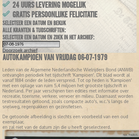
24 UURS LEVERING MOGELIJK
GRATIS PERSOONLIJKE FELICITATIE
SELECTEER EEN DATUM EN BEKIJK
ALLE KRANTEN & TIJDSCHRIFTEN:
SELECTEER EEN DATUM EN ZOEK IN HET ARCHIEF:
Doorzoek
archief
AUTOKAMPIOEN VAN VRIJDAG 06-07-1979
Leden van de Algemene Nederlandsche Wielrijders Bond (ANWB)
ontvangen periodiek het tijdschrift 'Kampioen'. Dit blad wordt al
vanaf 1884 onder de leden verspreid. Tot op heden is 'Kampioen'
met een oplage van ruim 5,4 miljoen het grootste tijdschrift in
Nederland. Per jaar verschijnen tien edities met informatie over
recreatie, toerisme, verkeer, vervoer en milieu. Daarnaast worden
testresultaten getoond, zoals compacte auto's, w.c.'s langs de
snelweg, regenpakken en gezinsfietsen.
De getoonde afbeelding is slechts een voorbeeld van een oud
exemplaar,
en zal niet van de datum zijn die u heeft geselecteerd.