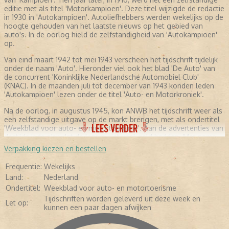
editie met als titel 'Motorkampioen'. Deze titel wijzigde de redactie
in 1930 in 'Autokampioen'. Autoliefhebbers werden wekelijks op de
hoogte gehouden van het laatste nieuws op het gebied van
auto's. In de oorlog hield de zelfstandigheid van 'Autokampioen'
op.
Van eind maart 1942 tot mei 1943 verscheen het tijdschrift tijdelijk
onder de naam 'Auto'. Hieronder viel ook het blad 'De Auto' van
de concurrent 'Koninklijke Nederlandsche Automobiel Club'
(KNAC). In de maanden juli tot december van 1943 konden leden
'Autokampioen' lezen onder de titel 'Auto- en Motorkroniek'.
Na de oorlog, in augustus 1945, kon ANWB het tijdschrift weer als
een zelfstandige uitgave op de markt brengen, met als ondertitel
LEES VERDER
'Weekblad voor auto- en motortoerisme'. Aan de advertenties van
destijds is te zien dat de lezers niet veel geld hadden. Met name
professionele garages adverteerden met hun diensten. Daarnaast
Verpakking kiezen en bestellen
werd de motorolie aangeprezen. In de jaren zeventig werd de
eerste 'Kampioen' in kleur gedrukt. Tevens kwam er meer geld vrij
Frequentie:
Wekelijks
voor het testen van auto's en meer fotografie. De redactie
Land:
Nederland
besloot zich meer te gaan richten op mensen met kennis van
Ondertitel:
Weekblad voor auto- en motortoerisme
auto's. Hierdoor werd het blad minder geschikt voor leken. Vijftien
jaar later (in 1985) verscheen het tijdschrift in full color en in de
Tijdschriften worden geleverd uit deze week en
Let op:
jaren negentig werd gebruikgemaakt van glossy-papier. Inmiddels
kunnen een paar dagen afwijken
werd 'Autokampioen' nog maar tweewekelijks uitgebracht. Ook de
ondertitel verdween. De redactie hield de lezers nog steeds op de