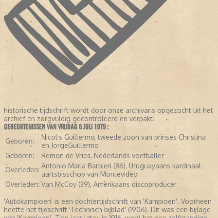
historische tijdschrift wordt door onze archivaris opgezocht uit het
archief en zorgvuldig gecontroleerd en verpakt!
GEBEURTENISSEN VAN VRIJDAG 6 JULI 1979 :
Nicol·s Guillermo, tweede zoon van prinses Christina
Geboren:
en JorgeGuillermo
Geboren:
Remon de Vries, Nederlands voetballer
Antonio Maria Barbieri (86), Uruguayaans kardinaal-
Overleden:
aartsbisschop van Montevideo
Overleden:
Van McCoy (39), Amerikaans discoproducer
'Autokampioen' is een dochtertijdschrift van 'Kampioen'. Voorheen
heette het tijdschrift 'Technisch bijblad' (1906). Dit was een bijlage
van 'Kampioen'. Tien jaar later, in 1916, werd het een zelfstandige