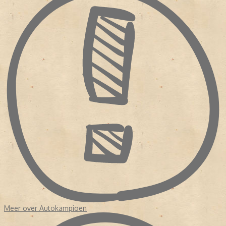
hoogte door testverslagen van de nieuwste modellen te
publiceren, informatie te geven over occasions, experts aan het
woord laten en reportages over klassiekers en prototypes te
maken. In de loop der jaren liep de oplage en de advertentie
inkomsten geleidelijk aan terug. Daarop besloot ANWB in 2010 de
laatste editie van 'Autokampioen' uit te brengen op 26 oktober.
Bron:
Magazine! 150 jaar publiekstijdschriften
Meer over Autokampioen