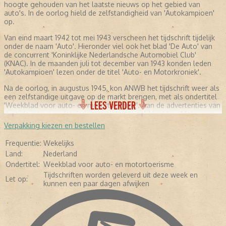
hoogte gehouden van het laatste nieuws op het gebied van
auto's. In de oorlog hield de zelfstandigheid van 'Autokampioen'
op.
Van eind maart 1942 tot mei 1943 verscheen het tijdschrift tijdelijk
onder de naam 'Auto'. Hieronder viel ook het blad 'De Auto' van
de concurrent 'Koninklijke Nederlandsche Automobiel Club'
(KNAC). In de maanden juli tot december van 1943 konden leden
'Autokampioen' lezen onder de titel 'Auto- en Motorkroniek'.
Na de oorlog, in augustus 1945, kon ANWB het tijdschrift weer als
een zelfstandige uitgave op de markt brengen, met als ondertitel
LEES VERDER
'Weekblad voor auto- en motortoerisme'. Aan de advertenties van
destijds is te zien dat de lezers niet veel geld hadden. Met name
professionele garages adverteerden met hun diensten. Daarnaast
Verpakking kiezen en bestellen
werd de motorolie aangeprezen. In de jaren zeventig werd de
eerste 'Kampioen' in kleur gedrukt. Tevens kwam er meer geld vrij
Frequentie:
Wekelijks
voor het testen van auto's en meer fotografie. De redactie
Land:
Nederland
besloot zich meer te gaan richten op mensen met kennis van
Ondertitel:
Weekblad voor auto- en motortoerisme
auto's. Hierdoor werd het blad minder geschikt voor leken. Vijftien
jaar later (in 1985) verscheen het tijdschrift in full color en in de
Tijdschriften worden geleverd uit deze week en
Let op:
jaren negentig werd gebruikgemaakt van glossy-papier. Inmiddels
kunnen een paar dagen afwijken
werd 'Autokampioen' nog maar tweewekelijks uitgebracht. Ook de
ondertitel verdween. De redactie hield de lezers nog steeds op de
hoogte door testverslagen van de nieuwste modellen te
publiceren, informatie te geven over occasions, experts aan het
woord laten en reportages over klassiekers en prototypes te