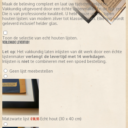
Maak de beleving compleet en laat uw tijdschrift inlijsten.
Vakkundig uitgevoerd door een échte lijstenmaker. En de lijst zelf?
Die is van professionele kwaliteit. U hebt keuze uit zes typen
houten lijsten: van modern zilver tot klassiek bruin. Elke lijst wordt
geleverd inclusief helder glas.
Toon de selectie van echt houten lijsten.
VERLENGDE LEVERTIJD!
Let op:
Het vakkundig laten inlijsten van dit werk door een échte
lijstenmaker
verlengt de levertijd met 14 werkdagen
.
Inlijsten is
niet
te combineren met een spoed bestelling.
Geen lijst meebestellen
Matzwarte lijst
Echt hout (30 x 40 cm)
€ 98,95