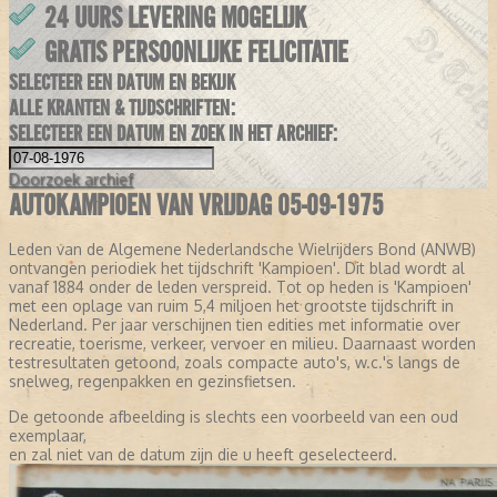
24 UURS LEVERING MOGELIJK
GRATIS PERSOONLIJKE FELICITATIE
SELECTEER EEN DATUM EN BEKIJK
ALLE KRANTEN & TIJDSCHRIFTEN:
SELECTEER EEN DATUM EN ZOEK IN HET ARCHIEF:
Doorzoek
archief
AUTOKAMPIOEN VAN VRIJDAG 05-09-1975
Leden van de Algemene Nederlandsche Wielrijders Bond (ANWB)
ontvangen periodiek het tijdschrift 'Kampioen'. Dit blad wordt al
vanaf 1884 onder de leden verspreid. Tot op heden is 'Kampioen'
met een oplage van ruim 5,4 miljoen het grootste tijdschrift in
Nederland. Per jaar verschijnen tien edities met informatie over
recreatie, toerisme, verkeer, vervoer en milieu. Daarnaast worden
testresultaten getoond, zoals compacte auto's, w.c.'s langs de
snelweg, regenpakken en gezinsfietsen.
De getoonde afbeelding is slechts een voorbeeld van een oud
exemplaar,
en zal niet van de datum zijn die u heeft geselecteerd.