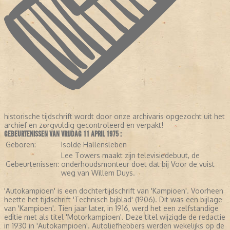
historische tijdschrift wordt door onze archivaris opgezocht uit het
archief en zorgvuldig gecontroleerd en verpakt!
GEBEURTENISSEN VAN VRIJDAG 11 APRIL 1975 :
Geboren:
Isolde Hallensleben
Lee Towers maakt zijn televisiedebuut, de
Gebeurtenissen:
onderhoudsmonteur doet dat bij Voor de vuist
weg van Willem Duys.
'Autokampioen' is een dochtertijdschrift van 'Kampioen'. Voorheen
heette het tijdschrift 'Technisch bijblad' (1906). Dit was een bijlage
van 'Kampioen'. Tien jaar later, in 1916, werd het een zelfstandige
editie met als titel 'Motorkampioen'. Deze titel wijzigde de redactie
in 1930 in 'Autokampioen'. Autoliefhebbers werden wekelijks op de