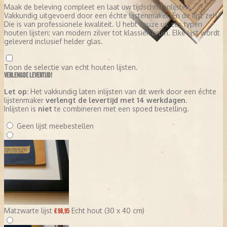
Maak de beleving compleet en laat uw tijdschrift inlijsten.
Vakkundig uitgevoerd door een échte lijstenmaker. En de lijst zelf?
Die is van professionele kwaliteit. U hebt keuze uit zes typen
houten lijsten: van modern zilver tot klassiek bruin. Elke lijst wordt
geleverd inclusief helder glas.
Toon de selectie van echt houten lijsten.
VERLENGDE LEVERTIJD!
Let op:
Het vakkundig laten inlijsten van dit werk door een échte
lijstenmaker
verlengt de levertijd met 14 werkdagen
.
Inlijsten is
niet
te combineren met een spoed bestelling.
Geen lijst meebestellen
Matzwarte lijst
Echt hout (30 x 40 cm)
€ 98,95