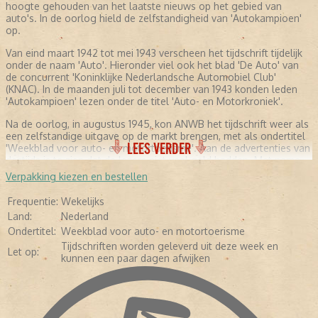
hoogte gehouden van het laatste nieuws op het gebied van
auto's. In de oorlog hield de zelfstandigheid van 'Autokampioen'
op.
Van eind maart 1942 tot mei 1943 verscheen het tijdschrift tijdelijk
onder de naam 'Auto'. Hieronder viel ook het blad 'De Auto' van
de concurrent 'Koninklijke Nederlandsche Automobiel Club'
(KNAC). In de maanden juli tot december van 1943 konden leden
'Autokampioen' lezen onder de titel 'Auto- en Motorkroniek'.
Na de oorlog, in augustus 1945, kon ANWB het tijdschrift weer als
een zelfstandige uitgave op de markt brengen, met als ondertitel
LEES VERDER
'Weekblad voor auto- en motortoerisme'. Aan de advertenties van
destijds is te zien dat de lezers niet veel geld hadden. Met name
professionele garages adverteerden met hun diensten. Daarnaast
Verpakking kiezen en bestellen
werd de motorolie aangeprezen. In de jaren zeventig werd de
eerste 'Kampioen' in kleur gedrukt. Tevens kwam er meer geld vrij
Frequentie:
Wekelijks
voor het testen van auto's en meer fotografie. De redactie
Land:
Nederland
besloot zich meer te gaan richten op mensen met kennis van
Ondertitel:
Weekblad voor auto- en motortoerisme
auto's. Hierdoor werd het blad minder geschikt voor leken. Vijftien
jaar later (in 1985) verscheen het tijdschrift in full color en in de
Tijdschriften worden geleverd uit deze week en
Let op:
jaren negentig werd gebruikgemaakt van glossy-papier. Inmiddels
kunnen een paar dagen afwijken
werd 'Autokampioen' nog maar tweewekelijks uitgebracht. Ook de
ondertitel verdween. De redactie hield de lezers nog steeds op de
hoogte door testverslagen van de nieuwste modellen te
publiceren, informatie te geven over occasions, experts aan het
woord laten en reportages over klassiekers en prototypes te