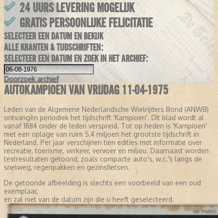
24 UURS LEVERING MOGELIJK
GRATIS PERSOONLIJKE FELICITATIE
SELECTEER EEN DATUM EN BEKIJK
ALLE KRANTEN & TIJDSCHRIFTEN:
SELECTEER EEN DATUM EN ZOEK IN HET ARCHIEF:
Doorzoek
archief
AUTOKAMPIOEN VAN VRIJDAG 11-04-1975
Leden van de Algemene Nederlandsche Wielrijders Bond (ANWB)
ontvangen periodiek het tijdschrift 'Kampioen'. Dit blad wordt al
vanaf 1884 onder de leden verspreid. Tot op heden is 'Kampioen'
met een oplage van ruim 5,4 miljoen het grootste tijdschrift in
Nederland. Per jaar verschijnen tien edities met informatie over
recreatie, toerisme, verkeer, vervoer en milieu. Daarnaast worden
testresultaten getoond, zoals compacte auto's, w.c.'s langs de
snelweg, regenpakken en gezinsfietsen.
De getoonde afbeelding is slechts een voorbeeld van een oud
exemplaar,
en zal niet van de datum zijn die u heeft geselecteerd.