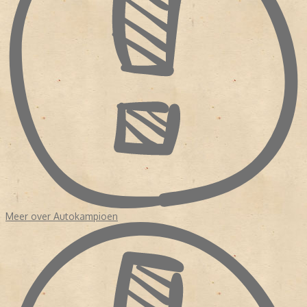
Bron:
Magazine! 150 jaar publiekstijdschriften
Meer over Autokampioen