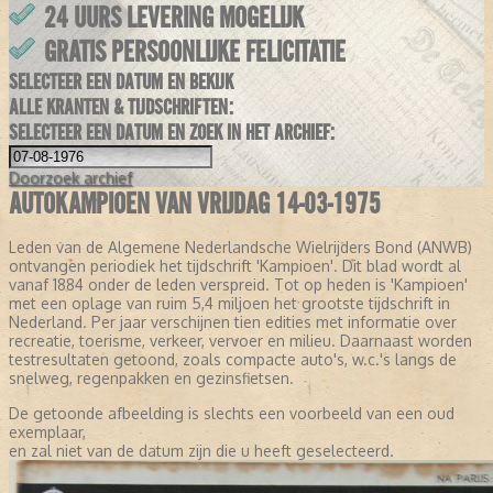
24 UURS LEVERING MOGELIJK
GRATIS PERSOONLIJKE FELICITATIE
SELECTEER EEN DATUM EN BEKIJK
ALLE KRANTEN & TIJDSCHRIFTEN:
SELECTEER EEN DATUM EN ZOEK IN HET ARCHIEF:
Doorzoek
archief
AUTOKAMPIOEN VAN VRIJDAG 14-03-1975
Leden van de Algemene Nederlandsche Wielrijders Bond (ANWB)
ontvangen periodiek het tijdschrift 'Kampioen'. Dit blad wordt al
vanaf 1884 onder de leden verspreid. Tot op heden is 'Kampioen'
met een oplage van ruim 5,4 miljoen het grootste tijdschrift in
Nederland. Per jaar verschijnen tien edities met informatie over
recreatie, toerisme, verkeer, vervoer en milieu. Daarnaast worden
testresultaten getoond, zoals compacte auto's, w.c.'s langs de
snelweg, regenpakken en gezinsfietsen.
De getoonde afbeelding is slechts een voorbeeld van een oud
exemplaar,
en zal niet van de datum zijn die u heeft geselecteerd.