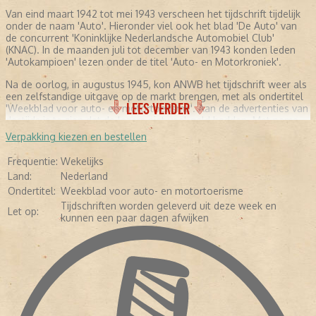
Van eind maart 1942 tot mei 1943 verscheen het tijdschrift tijdelijk
onder de naam 'Auto'. Hieronder viel ook het blad 'De Auto' van
de concurrent 'Koninklijke Nederlandsche Automobiel Club'
(KNAC). In de maanden juli tot december van 1943 konden leden
'Autokampioen' lezen onder de titel 'Auto- en Motorkroniek'.
Na de oorlog, in augustus 1945, kon ANWB het tijdschrift weer als
een zelfstandige uitgave op de markt brengen, met als ondertitel
LEES VERDER
'Weekblad voor auto- en motortoerisme'. Aan de advertenties van
destijds is te zien dat de lezers niet veel geld hadden. Met name
professionele garages adverteerden met hun diensten. Daarnaast
Verpakking kiezen en bestellen
werd de motorolie aangeprezen. In de jaren zeventig werd de
eerste 'Kampioen' in kleur gedrukt. Tevens kwam er meer geld vrij
Frequentie:
Wekelijks
voor het testen van auto's en meer fotografie. De redactie
Land:
Nederland
besloot zich meer te gaan richten op mensen met kennis van
Ondertitel:
Weekblad voor auto- en motortoerisme
auto's. Hierdoor werd het blad minder geschikt voor leken. Vijftien
jaar later (in 1985) verscheen het tijdschrift in full color en in de
Tijdschriften worden geleverd uit deze week en
Let op:
jaren negentig werd gebruikgemaakt van glossy-papier. Inmiddels
kunnen een paar dagen afwijken
werd 'Autokampioen' nog maar tweewekelijks uitgebracht. Ook de
ondertitel verdween. De redactie hield de lezers nog steeds op de
hoogte door testverslagen van de nieuwste modellen te
publiceren, informatie te geven over occasions, experts aan het
woord laten en reportages over klassiekers en prototypes te
maken. In de loop der jaren liep de oplage en de advertentie
inkomsten geleidelijk aan terug. Daarop besloot ANWB in 2010 de
laatste editie van 'Autokampioen' uit te brengen op 26 oktober.