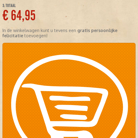
3. TOTAAL
€ 64,95
In de winkelwagen kunt u tevens een
gratis persoonlijke
felicitatie
toevoegen!