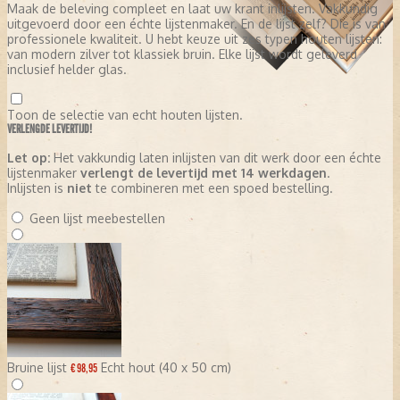
Maak de beleving compleet en laat uw krant inlijsten. Vakkundig
uitgevoerd door een échte lijstenmaker. En de lijst zelf? Die is van
professionele kwaliteit. U hebt keuze uit zes typen houten lijsten:
van modern zilver tot klassiek bruin. Elke lijst wordt geleverd
inclusief helder glas.
Toon de selectie van echt houten lijsten.
VERLENGDE LEVERTIJD!
Let op:
Het vakkundig laten inlijsten van dit werk door een échte
lijstenmaker
verlengt de levertijd met 14 werkdagen
.
Inlijsten is
niet
te combineren met een spoed bestelling.
Geen lijst meebestellen
Bruine lijst
Echt hout (40 x 50 cm)
€ 98,95