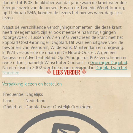
duurde tot 1908. In oktober van dat jaar kwam de krant weer drie
keer per week van de persen. Pas na de Tweede Wereldoorlog,
op 1 februari 1946, konden de lezers het nieuws weer dagelijks
lezen.
Naast de verschillende verschijningsmomenten, die deze krant
heeft meegemaakt, zijn er ook meerdere naamswijzigingen
doorgevoerd. Tussen 1967 en 1973 verscheen de krant met het
kopblad Oost-Groninger Dagblad. Dit was een uitgave voor de
bewoners van Veendam, Wildervank, Muntendam en omgeving.
In 1973 veranderde de naam in De Noord-Ooster: Algemeen
Nieuws- en Advertentieblad. Op 29 augustus 1992 verschenen er
twee edities, namelijk Winschoter Courant en
Groninger Dagblad
.
Na een fusie in 2002 werd de naam gewijzigd in
Dagblad van het
LEES VERDER
Noorden
.
Verpakking kiezen en bestellen
Frequentie:
Dagelijks
Land:
Nederland
Ondertitel:
Dagblad voor Oostelijk Groningen