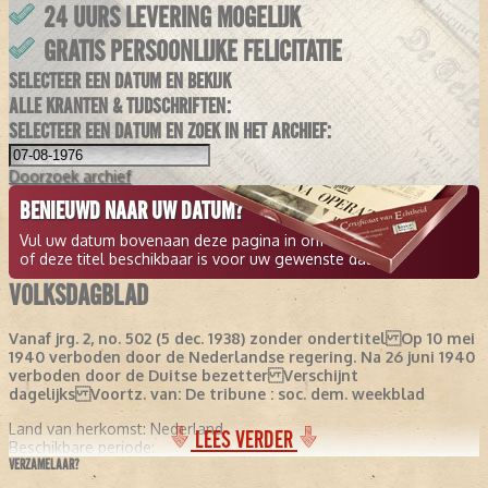
24 UURS LEVERING MOGELIJK
GRATIS PERSOONLIJKE FELICITATIE
SELECTEER EEN DATUM EN BEKIJK
ALLE KRANTEN & TIJDSCHRIFTEN:
SELECTEER EEN DATUM EN ZOEK IN HET ARCHIEF:
Doorzoek
archief
BENIEUWD NAAR UW DATUM?
Vul uw datum bovenaan deze pagina in om te zien
of deze titel beschikbaar is voor uw gewenste datum.
VOLKSDAGBLAD
Vanaf jrg. 2, no. 502 (5 dec. 1938) zonder ondertitel Op 10 mei
1940 verboden door de Nederlandse regering. Na 26 juni 1940
verboden door de Duitse bezetter Verschijnt
dagelijks Voortz. van: De tribune : soc. dem. weekblad
Land van herkomst:
Nederland
LEES VERDER
Beschikbare periode:
VERZAMELAAR?