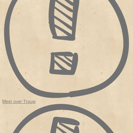
de krant in financieel zwaar weer kwam.
Sinds de oprichting was
Trouw
nog nooit geleid door een redactie
van journalisten. Zelfs na de fusie in 1971 met de Kwartetbladen,
vier protestants-christelijke dagbladen uit Zuid-Holland die
eveneens geldproblemen hadden, was er nog geen redactionele
eenheid. Hoewel het erop leek dat het bestaansrecht van de krant
kwam verbeterde, haakten veel lezers af. Waarom? Enerzijds
had
Trouw
de orthodoxe oorsprong opzij gezet en anderzijds was
de krant nog steeds een onderdeel van de verzuiling.
In 1975 volgde opnieuw een fusie vanwege geldgebrek.
Perscombinatie nam
Trouw
over. Dit keer kwam de redactie in
handen van echte krantenuitgevers terecht. Er was budget voor
een
make over
en er werden eisen gesteld aan de hoofdredactie.
NIEUW KOERS
Het duurde tot 1998 dat het dagblad een hoofdredacteur kreeg
Meer over Trouw
met een journalistieke achtergrond, Frits van Exter. Onder zijn
leiding werd de krant opgedeeld in 'een nieuwskatern' en een
achtergrond 'De Verdieping'. Exter had in de redactie gezeten en
wist wat er speelde. In 2007 nam Willem Schoonen het stokje van
Frits Exter over. Evenals Exter kwam ook Schoonen uit de redactie.
Hij was redacteur geweest van
De Waarheid
en kwam in 1985 als