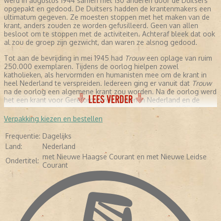
werd in augustus 1944 samen met 130 anderen door de Duitsers
opgepakt en gedood. De Duitsers hadden de krantenmakers een
ultimatum gegeven. Ze moesten stoppen met het maken van de
krant, anders zouden ze worden gefusilleerd. Geen van allen
besloot om te stoppen met de activiteiten. Achteraf bleek dat ook
al zou de groep zijn gezwicht, dan waren ze alsnog gedood.
Tot aan de bevrijding in mei 1945 had
Trouw
een oplage van ruim
250.000 exemplaren. Tijdens de oorlog hielpen zowel
katholieken, als hervormden en humanisten mee om de krant in
heel Nederland te verspreiden. Iedereen ging er vanuit dat
Trouw
na de oorlog een algemene krant zou worden. Na de oorlog werd
LEES VERDER
het een krant voor Gereformeerde Kerken in Nederland en de
bijbehorende politieke partij Anti-Revolutionaire Partij (ARP).
Verpakking kiezen en bestellen
NA DE OORLOG
Frequentie:
Dagelijks
Sieuwert Bruins Slot was na de bevrijding de hoofdredacteur
Land:
Nederland
van
Trouw
. Daarnaast was hij voor de ARP fractielid in de Tweede
met Nieuwe Haagse Courant en met Nieuwe Leidse
Kamer. Zijn achtergrond kwam sterk naar voren in de
Ondertitel:
Courant
hoofdredactionele commentaren, zoals de dekolonisatie van
Indonesië, christenen die overliepen naar de Partij van de Arbeid.
Dit duurde tot 1963. Uit het niets maakte Slot een ommezwaai in
de wijze waarop hij commentaar gaf. Alle vormen van religie
werden als een belangrijk onderdeel van de samenleving
beschouwd. Stichting De Christelijke Pers, die over de identiteit
van de krant waakte, zag geen kwaad in de veranderingen. Totdat