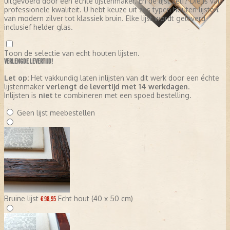
uitgevoerd door een échte lijstenmaker. En de lijst zelf? Die is van
professionele kwaliteit. U hebt keuze uit zes typen houten lijsten:
van modern zilver tot klassiek bruin. Elke lijst wordt geleverd
inclusief helder glas.
Toon de selectie van echt houten lijsten.
VERLENGDE LEVERTIJD!
Let op:
Het vakkundig laten inlijsten van dit werk door een échte
lijstenmaker
verlengt de levertijd met 14 werkdagen
.
Inlijsten is
niet
te combineren met een spoed bestelling.
Geen lijst meebestellen
Bruine lijst
Echt hout (40 x 50 cm)
€ 98,95