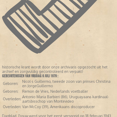
historische krant wordt door onze archivaris opgezocht uit het
archief en zorgvuldig gecontroleerd en verpakt!
GEBEURTENISSEN VAN VRIJDAG 6 JULI 1979 :
Nicol·s Guillermo, tweede zoon van prinses Christina
Geboren:
en JorgeGuillermo
Geboren:
Remon de Vries, Nederlands voetballer
Antonio Maria Barbieri (86), Uruguayaans kardinaal-
Overleden:
aartsbisschop van Montevideo
Overleden:
Van McCoy (39), Amerikaans discoproducer
Dagblad
Trouw
werd voor het eerst verspreid op 18 februari 1943