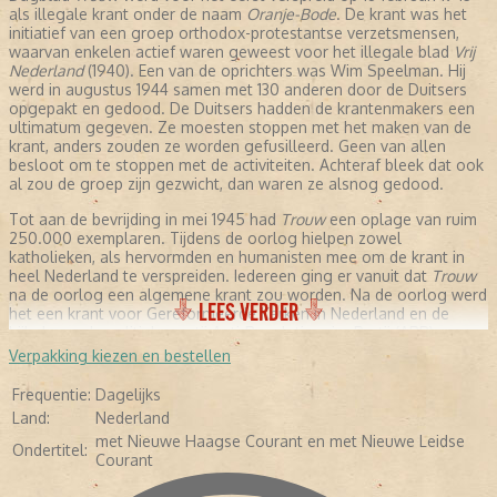
als illegale krant onder de naam
Oranje-Bode
. De krant was het
initiatief van een groep orthodox-protestantse verzetsmensen,
waarvan enkelen actief waren geweest voor het illegale blad
Vrij
Nederland
(1940). Een van de oprichters was Wim Speelman. Hij
werd in augustus 1944 samen met 130 anderen door de Duitsers
opgepakt en gedood. De Duitsers hadden de krantenmakers een
ultimatum gegeven. Ze moesten stoppen met het maken van de
krant, anders zouden ze worden gefusilleerd. Geen van allen
besloot om te stoppen met de activiteiten. Achteraf bleek dat ook
al zou de groep zijn gezwicht, dan waren ze alsnog gedood.
Tot aan de bevrijding in mei 1945 had
Trouw
een oplage van ruim
250.000 exemplaren. Tijdens de oorlog hielpen zowel
katholieken, als hervormden en humanisten mee om de krant in
heel Nederland te verspreiden. Iedereen ging er vanuit dat
Trouw
na de oorlog een algemene krant zou worden. Na de oorlog werd
LEES VERDER
het een krant voor Gereformeerde Kerken in Nederland en de
bijbehorende politieke partij Anti-Revolutionaire Partij (ARP).
Verpakking kiezen en bestellen
NA DE OORLOG
Frequentie:
Dagelijks
Sieuwert Bruins Slot was na de bevrijding de hoofdredacteur
Land:
Nederland
van
Trouw
. Daarnaast was hij voor de ARP fractielid in de Tweede
met Nieuwe Haagse Courant en met Nieuwe Leidse
Kamer. Zijn achtergrond kwam sterk naar voren in de
Ondertitel:
Courant
hoofdredactionele commentaren, zoals de dekolonisatie van
Indonesië, christenen die overliepen naar de Partij van de Arbeid.