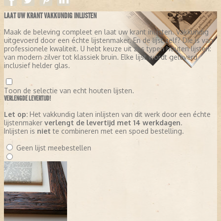
LAAT UW KRANT VAKKUNDIG INLIJSTEN
Maak de beleving compleet en laat uw krant inlijsten. Vakkundig
uitgevoerd door een échte lijstenmaker. En de lijst zelf? Die is van
professionele kwaliteit. U hebt keuze uit zes typen houten lijsten:
van modern zilver tot klassiek bruin. Elke lijst wordt geleverd
inclusief helder glas.
Toon de selectie van echt houten lijsten.
VERLENGDE LEVERTIJD!
Let op:
Het vakkundig laten inlijsten van dit werk door een échte
lijstenmaker
verlengt de levertijd met 14 werkdagen
.
Inlijsten is
niet
te combineren met een spoed bestelling.
Geen lijst meebestellen