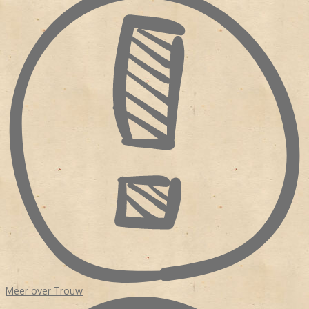
Dit duurde tot 1963. Uit het niets maakte Slot een ommezwaai in
de wijze waarop hij commentaar gaf. Alle vormen van religie
werden als een belangrijk onderdeel van de samenleving
beschouwd. Stichting De Christelijke Pers, die over de identiteit
van de krant waakte, zag geen kwaad in de veranderingen. Totdat
de krant in financieel zwaar weer kwam.
Sinds de oprichting was
Trouw
nog nooit geleid door een redactie
van journalisten. Zelfs na de fusie in 1971 met de Kwartetbladen,
vier protestants-christelijke dagbladen uit Zuid-Holland die
eveneens geldproblemen hadden, was er nog geen redactionele
eenheid. Hoewel het erop leek dat het bestaansrecht van de krant
kwam verbeterde, haakten veel lezers af. Waarom? Enerzijds
had
Trouw
de orthodoxe oorsprong opzij gezet en anderzijds was
de krant nog steeds een onderdeel van de verzuiling.
In 1975 volgde opnieuw een fusie vanwege geldgebrek.
Perscombinatie nam
Trouw
over. Dit keer kwam de redactie in
handen van echte krantenuitgevers terecht. Er was budget voor
een
make over
en er werden eisen gesteld aan de hoofdredactie.
NIEUW KOERS
Het duurde tot 1998 dat het dagblad een hoofdredacteur kreeg
Meer over Trouw
met een journalistieke achtergrond, Frits van Exter. Onder zijn
leiding werd de krant opgedeeld in 'een nieuwskatern' en een