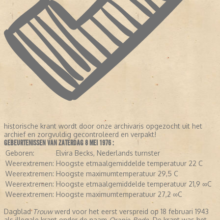
historische krant wordt door onze archivaris opgezocht uit het
archief en zorgvuldig gecontroleerd en verpakt!
GEBEURTENISSEN VAN ZATERDAG 8 MEI 1976 :
Geboren:
Elvira Becks, Nederlands turnster
Weerextremen:
Hoogste etmaalgemiddelde temperatuur 22 C
Weerextremen:
Hoogste maximumtemperatuur 29,5 C
Weerextremen:
Hoogste etmaalgemiddelde temperatuur 21,9 ∞C
Weerextremen:
Hoogste maximumtemperatuur 27,2 ∞C
Dagblad
Trouw
werd voor het eerst verspreid op 18 februari 1943
als illegale krant onder de naam
Oranje-Bode
. De krant was het