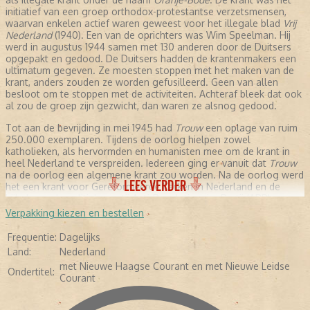
initiatief van een groep orthodox-protestantse verzetsmensen,
waarvan enkelen actief waren geweest voor het illegale blad
Vrij
Nederland
(1940). Een van de oprichters was Wim Speelman. Hij
werd in augustus 1944 samen met 130 anderen door de Duitsers
opgepakt en gedood. De Duitsers hadden de krantenmakers een
ultimatum gegeven. Ze moesten stoppen met het maken van de
krant, anders zouden ze worden gefusilleerd. Geen van allen
besloot om te stoppen met de activiteiten. Achteraf bleek dat ook
al zou de groep zijn gezwicht, dan waren ze alsnog gedood.
Tot aan de bevrijding in mei 1945 had
Trouw
een oplage van ruim
250.000 exemplaren. Tijdens de oorlog hielpen zowel
katholieken, als hervormden en humanisten mee om de krant in
heel Nederland te verspreiden. Iedereen ging er vanuit dat
Trouw
na de oorlog een algemene krant zou worden. Na de oorlog werd
LEES VERDER
het een krant voor Gereformeerde Kerken in Nederland en de
bijbehorende politieke partij Anti-Revolutionaire Partij (ARP).
Verpakking kiezen en bestellen
NA DE OORLOG
Frequentie:
Dagelijks
Sieuwert Bruins Slot was na de bevrijding de hoofdredacteur
Land:
Nederland
van
Trouw
. Daarnaast was hij voor de ARP fractielid in de Tweede
met Nieuwe Haagse Courant en met Nieuwe Leidse
Kamer. Zijn achtergrond kwam sterk naar voren in de
Ondertitel:
Courant
hoofdredactionele commentaren, zoals de dekolonisatie van
Indonesië, christenen die overliepen naar de Partij van de Arbeid.
Dit duurde tot 1963. Uit het niets maakte Slot een ommezwaai in