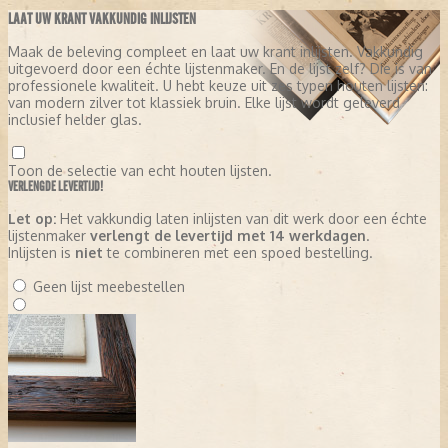
LAAT UW KRANT VAKKUNDIG INLIJSTEN
Maak de beleving compleet en laat uw krant inlijsten. Vakkundig
uitgevoerd door een échte lijstenmaker. En de lijst zelf? Die is van
professionele kwaliteit. U hebt keuze uit zes typen houten lijsten:
van modern zilver tot klassiek bruin. Elke lijst wordt geleverd
inclusief helder glas.
Toon de selectie van echt houten lijsten.
VERLENGDE LEVERTIJD!
Let op:
Het vakkundig laten inlijsten van dit werk door een échte
lijstenmaker
verlengt de levertijd met 14 werkdagen
.
Inlijsten is
niet
te combineren met een spoed bestelling.
Geen lijst meebestellen