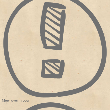
de wijze waarop hij commentaar gaf. Alle vormen van religie
werden als een belangrijk onderdeel van de samenleving
beschouwd. Stichting De Christelijke Pers, die over de identiteit
van de krant waakte, zag geen kwaad in de veranderingen. Totdat
de krant in financieel zwaar weer kwam.
Sinds de oprichting was
Trouw
nog nooit geleid door een redactie
van journalisten. Zelfs na de fusie in 1971 met de Kwartetbladen,
vier protestants-christelijke dagbladen uit Zuid-Holland die
eveneens geldproblemen hadden, was er nog geen redactionele
eenheid. Hoewel het erop leek dat het bestaansrecht van de krant
kwam verbeterde, haakten veel lezers af. Waarom? Enerzijds
had
Trouw
de orthodoxe oorsprong opzij gezet en anderzijds was
de krant nog steeds een onderdeel van de verzuiling.
In 1975 volgde opnieuw een fusie vanwege geldgebrek.
Perscombinatie nam
Trouw
over. Dit keer kwam de redactie in
handen van echte krantenuitgevers terecht. Er was budget voor
een
make over
en er werden eisen gesteld aan de hoofdredactie.
NIEUW KOERS
Het duurde tot 1998 dat het dagblad een hoofdredacteur kreeg
Meer over Trouw
met een journalistieke achtergrond, Frits van Exter. Onder zijn
leiding werd de krant opgedeeld in 'een nieuwskatern' en een