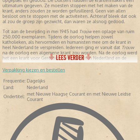
opgepakt en gedood. De Duitsers hadden de krantenmakers een
ultimatum gegeven. Ze moesten stoppen met het maken van de
krant, anders zouden ze worden gefusilleerd. Geen van allen
besloot om te stoppen met de activiteiten. Achteraf bleek dat ook
al zou de groep zijn gezwicht, dan waren ze alsnog gedood.
Tot aan de bevrijding in mei 1945 had
Trouw
een oplage van ruim
250.000 exemplaren. Tijdens de oorlog hielpen zowel
katholieken, als hervormden en humanisten mee om de krant in
heel Nederland te verspreiden. Iedereen ging er vanuit dat
Trouw
na de oorlog een algemene krant zou worden. Na de oorlog werd
LEES VERDER
het een krant voor Gereformeerde Kerken in Nederland en de
bijbehorende politieke partij Anti-Revolutionaire Partij (ARP).
Verpakking kiezen en bestellen
NA DE OORLOG
Frequentie:
Dagelijks
Sieuwert Bruins Slot was na de bevrijding de hoofdredacteur
Land:
Nederland
van
Trouw
. Daarnaast was hij voor de ARP fractielid in de Tweede
met Nieuwe Haagse Courant en met Nieuwe Leidse
Kamer. Zijn achtergrond kwam sterk naar voren in de
Ondertitel:
Courant
hoofdredactionele commentaren, zoals de dekolonisatie van
Indonesië, christenen die overliepen naar de Partij van de Arbeid.
Dit duurde tot 1963. Uit het niets maakte Slot een ommezwaai in
de wijze waarop hij commentaar gaf. Alle vormen van religie
werden als een belangrijk onderdeel van de samenleving
beschouwd. Stichting De Christelijke Pers, die over de identiteit
van de krant waakte, zag geen kwaad in de veranderingen. Totdat
de krant in financieel zwaar weer kwam.