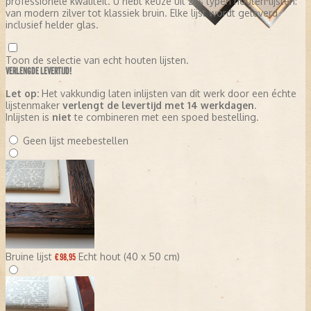
professionele kwaliteit. U hebt keuze uit zes typen houten lijsten:
van modern zilver tot klassiek bruin. Elke lijst wordt geleverd
inclusief helder glas.
Toon de selectie van echt houten lijsten.
VERLENGDE LEVERTIJD!
Let op:
Het vakkundig laten inlijsten van dit werk door een échte
lijstenmaker
verlengt de levertijd met 14 werkdagen
.
Inlijsten is
niet
te combineren met een spoed bestelling.
Geen lijst meebestellen
Bruine lijst
Echt hout (40 x 50 cm)
€ 98,95