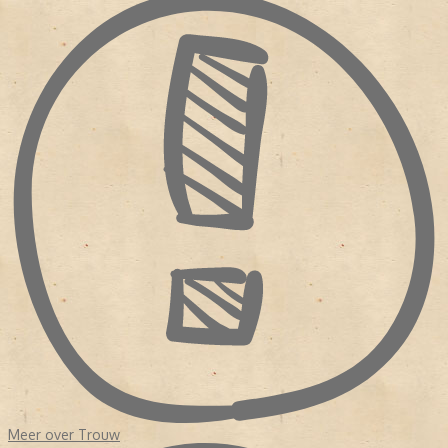
Indonesië, christenen die overliepen naar de Partij van de Arbeid.
Dit duurde tot 1963. Uit het niets maakte Slot een ommezwaai in
de wijze waarop hij commentaar gaf. Alle vormen van religie
werden als een belangrijk onderdeel van de samenleving
beschouwd. Stichting De Christelijke Pers, die over de identiteit
van de krant waakte, zag geen kwaad in de veranderingen. Totdat
de krant in financieel zwaar weer kwam.
Sinds de oprichting was
Trouw
nog nooit geleid door een redactie
van journalisten. Zelfs na de fusie in 1971 met de Kwartetbladen,
vier protestants-christelijke dagbladen uit Zuid-Holland die
eveneens geldproblemen hadden, was er nog geen redactionele
eenheid. Hoewel het erop leek dat het bestaansrecht van de krant
kwam verbeterde, haakten veel lezers af. Waarom? Enerzijds
had
Trouw
de orthodoxe oorsprong opzij gezet en anderzijds was
de krant nog steeds een onderdeel van de verzuiling.
In 1975 volgde opnieuw een fusie vanwege geldgebrek.
Perscombinatie nam
Trouw
over. Dit keer kwam de redactie in
handen van echte krantenuitgevers terecht. Er was budget voor
een
make over
en er werden eisen gesteld aan de hoofdredactie.
NIEUW KOERS
Het duurde tot 1998 dat het dagblad een hoofdredacteur kreeg
Meer over Trouw
met een journalistieke achtergrond, Frits van Exter. Onder zijn