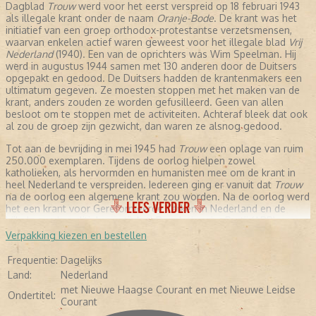
Dagblad
Trouw
werd voor het eerst verspreid op 18 februari 1943
als illegale krant onder de naam
Oranje-Bode
. De krant was het
initiatief van een groep orthodox-protestantse verzetsmensen,
waarvan enkelen actief waren geweest voor het illegale blad
Vrij
Nederland
(1940). Een van de oprichters was Wim Speelman. Hij
werd in augustus 1944 samen met 130 anderen door de Duitsers
opgepakt en gedood. De Duitsers hadden de krantenmakers een
ultimatum gegeven. Ze moesten stoppen met het maken van de
krant, anders zouden ze worden gefusilleerd. Geen van allen
besloot om te stoppen met de activiteiten. Achteraf bleek dat ook
al zou de groep zijn gezwicht, dan waren ze alsnog gedood.
Tot aan de bevrijding in mei 1945 had
Trouw
een oplage van ruim
250.000 exemplaren. Tijdens de oorlog hielpen zowel
katholieken, als hervormden en humanisten mee om de krant in
heel Nederland te verspreiden. Iedereen ging er vanuit dat
Trouw
na de oorlog een algemene krant zou worden. Na de oorlog werd
LEES VERDER
het een krant voor Gereformeerde Kerken in Nederland en de
bijbehorende politieke partij Anti-Revolutionaire Partij (ARP).
Verpakking kiezen en bestellen
NA DE OORLOG
Frequentie:
Dagelijks
Sieuwert Bruins Slot was na de bevrijding de hoofdredacteur
Land:
Nederland
van
Trouw
. Daarnaast was hij voor de ARP fractielid in de Tweede
met Nieuwe Haagse Courant en met Nieuwe Leidse
Kamer. Zijn achtergrond kwam sterk naar voren in de
Ondertitel:
Courant
hoofdredactionele commentaren, zoals de dekolonisatie van