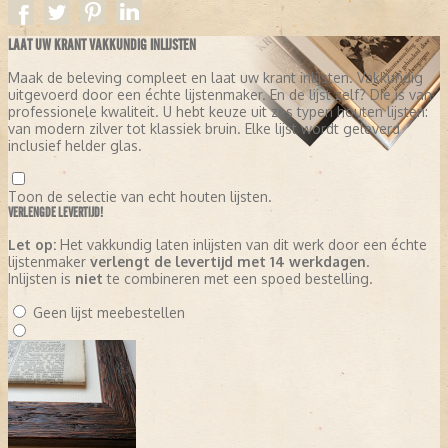
LAAT UW KRANT VAKKUNDIG INLIJSTEN
Maak de beleving compleet en laat uw krant inlijsten. Vakkundig
uitgevoerd door een échte lijstenmaker. En de lijst zelf? Die is van
professionele kwaliteit. U hebt keuze uit zes typen houten lijsten:
van modern zilver tot klassiek bruin. Elke lijst wordt geleverd
inclusief helder glas.
Toon de selectie van echt houten lijsten.
VERLENGDE LEVERTIJD!
Let op:
Het vakkundig laten inlijsten van dit werk door een échte
lijstenmaker
verlengt de levertijd met 14 werkdagen
.
Inlijsten is
niet
te combineren met een spoed bestelling.
Geen lijst meebestellen