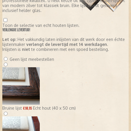
professionele kwaliteit. U hebt keuze uit zes typen houten lijsten:
van modern zilver tot klassiek bruin. Elke lijst wordt geleverd
inclusief helder glas.
Toon de selectie van echt houten lijsten.
VERLENGDE LEVERTIJD!
Let op:
Het vakkundig laten inlijsten van dit werk door een échte
lijstenmaker
verlengt de levertijd met 14 werkdagen
.
Inlijsten is
niet
te combineren met een spoed bestelling.
Geen lijst meebestellen
Bruine lijst
Echt hout (40 x 50 cm)
€ 98,95