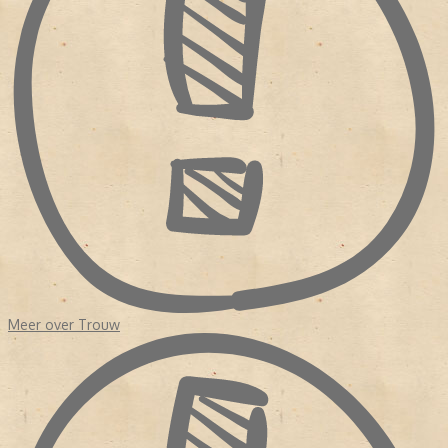
Sinds de oprichting was
Trouw
nog nooit geleid door een redactie
van journalisten. Zelfs na de fusie in 1971 met de Kwartetbladen,
vier protestants-christelijke dagbladen uit Zuid-Holland die
eveneens geldproblemen hadden, was er nog geen redactionele
eenheid. Hoewel het erop leek dat het bestaansrecht van de krant
kwam verbeterde, haakten veel lezers af. Waarom? Enerzijds
had
Trouw
de orthodoxe oorsprong opzij gezet en anderzijds was
de krant nog steeds een onderdeel van de verzuiling.
In 1975 volgde opnieuw een fusie vanwege geldgebrek.
Perscombinatie nam
Trouw
over. Dit keer kwam de redactie in
handen van echte krantenuitgevers terecht. Er was budget voor
een
make over
en er werden eisen gesteld aan de hoofdredactie.
NIEUW KOERS
Het duurde tot 1998 dat het dagblad een hoofdredacteur kreeg
Meer over Trouw
met een journalistieke achtergrond, Frits van Exter. Onder zijn
leiding werd de krant opgedeeld in 'een nieuwskatern' en een
achtergrond 'De Verdieping'. Exter had in de redactie gezeten en
wist wat er speelde. In 2007 nam Willem Schoonen het stokje van
Frits Exter over. Evenals Exter kwam ook Schoonen uit de redactie.
Hij was redacteur geweest van
De Waarheid
en kwam in 1985 als
wetenschapsredacteur bij
Trouw
. Vervolgens was Schoonen nog