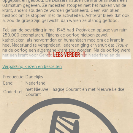
opgepakt en gedood. De Duitsers hadden de krantenmakers een
ultimatum gegeven. Ze moesten stoppen met het maken van de
krant, anders zouden ze worden gefusilleerd. Geen van allen
besloot om te stoppen met de activiteiten. Achteraf bleek dat ook
al zou de groep zijn gezwicht, dan waren ze alsnog gedood.
Tot aan de bevrijding in mei 1945 had
Trouw
een oplage van ruim
250.000 exemplaren. Tijdens de oorlog hielpen zowel
katholieken, als hervormden en humanisten mee om de krant in
heel Nederland te verspreiden. Iedereen ging er vanuit dat
Trouw
na de oorlog een algemene krant zou worden. Na de oorlog werd
LEES VERDER
het een krant voor Gereformeerde Kerken in Nederland en de
bijbehorende politieke partij Anti-Revolutionaire Partij (ARP).
Verpakking kiezen en bestellen
NA DE OORLOG
Frequentie:
Dagelijks
Sieuwert Bruins Slot was na de bevrijding de hoofdredacteur
Land:
Nederland
van
Trouw
. Daarnaast was hij voor de ARP fractielid in de Tweede
met Nieuwe Haagse Courant en met Nieuwe Leidse
Kamer. Zijn achtergrond kwam sterk naar voren in de
Ondertitel:
Courant
hoofdredactionele commentaren, zoals de dekolonisatie van
Indonesië, christenen die overliepen naar de Partij van de Arbeid.
Dit duurde tot 1963. Uit het niets maakte Slot een ommezwaai in
de wijze waarop hij commentaar gaf. Alle vormen van religie
werden als een belangrijk onderdeel van de samenleving
beschouwd. Stichting De Christelijke Pers, die over de identiteit
van de krant waakte, zag geen kwaad in de veranderingen. Totdat
de krant in financieel zwaar weer kwam.