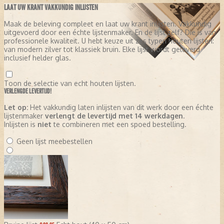
LAAT UW KRANT VAKKUNDIG INLIJSTEN
Maak de beleving compleet en laat uw krant inlijsten. Vakkundig
uitgevoerd door een échte lijstenmaker. En de lijst zelf? Die is van
professionele kwaliteit. U hebt keuze uit zes typen houten lijsten:
van modern zilver tot klassiek bruin. Elke lijst wordt geleverd
inclusief helder glas.
Toon de selectie van echt houten lijsten.
VERLENGDE LEVERTIJD!
Let op:
Het vakkundig laten inlijsten van dit werk door een échte
lijstenmaker
verlengt de levertijd met 14 werkdagen
.
Inlijsten is
niet
te combineren met een spoed bestelling.
Geen lijst meebestellen