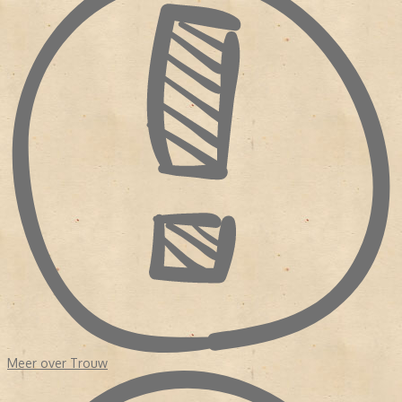
de wijze waarop hij commentaar gaf. Alle vormen van religie
werden als een belangrijk onderdeel van de samenleving
beschouwd. Stichting De Christelijke Pers, die over de identiteit
van de krant waakte, zag geen kwaad in de veranderingen. Totdat
de krant in financieel zwaar weer kwam.
Sinds de oprichting was
Trouw
nog nooit geleid door een redactie
van journalisten. Zelfs na de fusie in 1971 met de Kwartetbladen,
vier protestants-christelijke dagbladen uit Zuid-Holland die
eveneens geldproblemen hadden, was er nog geen redactionele
eenheid. Hoewel het erop leek dat het bestaansrecht van de krant
kwam verbeterde, haakten veel lezers af. Waarom? Enerzijds
had
Trouw
de orthodoxe oorsprong opzij gezet en anderzijds was
de krant nog steeds een onderdeel van de verzuiling.
In 1975 volgde opnieuw een fusie vanwege geldgebrek.
Perscombinatie nam
Trouw
over. Dit keer kwam de redactie in
handen van echte krantenuitgevers terecht. Er was budget voor
een
make over
en er werden eisen gesteld aan de hoofdredactie.
NIEUW KOERS
Het duurde tot 1998 dat het dagblad een hoofdredacteur kreeg
Meer over Trouw
met een journalistieke achtergrond, Frits van Exter. Onder zijn
leiding werd de krant opgedeeld in 'een nieuwskatern' en een
achtergrond 'De Verdieping'. Exter had in de redactie gezeten en