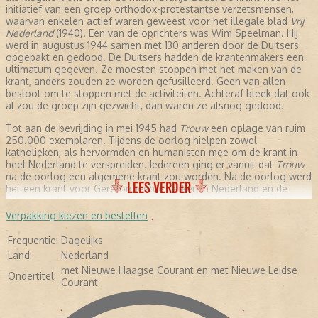
initiatief van een groep orthodox-protestantse verzetsmensen,
waarvan enkelen actief waren geweest voor het illegale blad
Vrij
Nederland
(1940). Een van de oprichters was Wim Speelman. Hij
werd in augustus 1944 samen met 130 anderen door de Duitsers
opgepakt en gedood. De Duitsers hadden de krantenmakers een
ultimatum gegeven. Ze moesten stoppen met het maken van de
krant, anders zouden ze worden gefusilleerd. Geen van allen
besloot om te stoppen met de activiteiten. Achteraf bleek dat ook
al zou de groep zijn gezwicht, dan waren ze alsnog gedood.
Tot aan de bevrijding in mei 1945 had
Trouw
een oplage van ruim
250.000 exemplaren. Tijdens de oorlog hielpen zowel
katholieken, als hervormden en humanisten mee om de krant in
heel Nederland te verspreiden. Iedereen ging er vanuit dat
Trouw
na de oorlog een algemene krant zou worden. Na de oorlog werd
LEES VERDER
het een krant voor Gereformeerde Kerken in Nederland en de
bijbehorende politieke partij Anti-Revolutionaire Partij (ARP).
Verpakking kiezen en bestellen
NA DE OORLOG
Frequentie:
Dagelijks
Sieuwert Bruins Slot was na de bevrijding de hoofdredacteur
Land:
Nederland
van
Trouw
. Daarnaast was hij voor de ARP fractielid in de Tweede
met Nieuwe Haagse Courant en met Nieuwe Leidse
Kamer. Zijn achtergrond kwam sterk naar voren in de
Ondertitel:
Courant
hoofdredactionele commentaren, zoals de dekolonisatie van
Indonesië, christenen die overliepen naar de Partij van de Arbeid.
Dit duurde tot 1963. Uit het niets maakte Slot een ommezwaai in