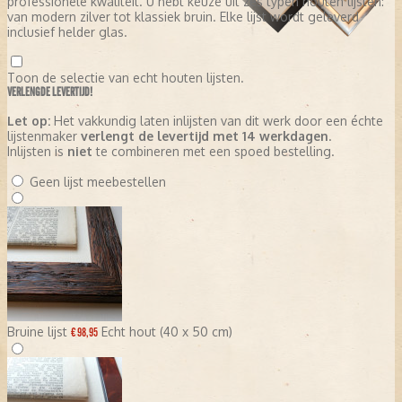
professionele kwaliteit. U hebt keuze uit zes typen houten lijsten:
van modern zilver tot klassiek bruin. Elke lijst wordt geleverd
inclusief helder glas.
Toon de selectie van echt houten lijsten.
VERLENGDE LEVERTIJD!
Let op:
Het vakkundig laten inlijsten van dit werk door een échte
lijstenmaker
verlengt de levertijd met 14 werkdagen
.
Inlijsten is
niet
te combineren met een spoed bestelling.
Geen lijst meebestellen
Bruine lijst
Echt hout (40 x 50 cm)
€ 98,95