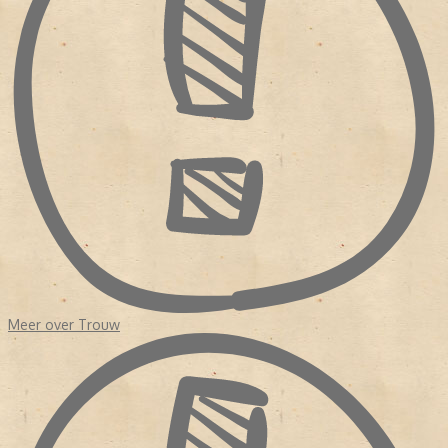
Sinds de oprichting was
Trouw
nog nooit geleid door een redactie
van journalisten. Zelfs na de fusie in 1971 met de Kwartetbladen,
vier protestants-christelijke dagbladen uit Zuid-Holland die
eveneens geldproblemen hadden, was er nog geen redactionele
eenheid. Hoewel het erop leek dat het bestaansrecht van de krant
kwam verbeterde, haakten veel lezers af. Waarom? Enerzijds
had
Trouw
de orthodoxe oorsprong opzij gezet en anderzijds was
de krant nog steeds een onderdeel van de verzuiling.
In 1975 volgde opnieuw een fusie vanwege geldgebrek.
Perscombinatie nam
Trouw
over. Dit keer kwam de redactie in
handen van echte krantenuitgevers terecht. Er was budget voor
een
make over
en er werden eisen gesteld aan de hoofdredactie.
NIEUW KOERS
Het duurde tot 1998 dat het dagblad een hoofdredacteur kreeg
Meer over Trouw
met een journalistieke achtergrond, Frits van Exter. Onder zijn
leiding werd de krant opgedeeld in 'een nieuwskatern' en een
achtergrond 'De Verdieping'. Exter had in de redactie gezeten en
wist wat er speelde. In 2007 nam Willem Schoonen het stokje van
Frits Exter over. Evenals Exter kwam ook Schoonen uit de redactie.
Hij was redacteur geweest van
De Waarheid
en kwam in 1985 als
wetenschapsredacteur bij
Trouw
. Vervolgens was Schoonen nog