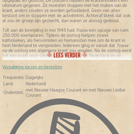
opgepakt en gedood. De Duitsers hadden de krantenmakers een
ultimatum gegeven. Ze moesten stoppen met het maken van de
krant, anders zouden ze worden gefusilleerd. Geen van allen
besloot om te stoppen met de activiteiten. Achteraf bleek dat ook
al zou de groep zijn gezwicht, dan waren ze alsnog gedood.
Tot aan de bevrijding in mei 1945 had
Trouw
een oplage van ruim
250.000 exemplaren. Tijdens de oorlog hielpen zowel
katholieken, als hervormden en humanisten mee om de krant in
heel Nederland te verspreiden. Iedereen ging er vanuit dat
Trouw
na de oorlog een algemene krant zou worden. Na de oorlog werd
LEES VERDER
het een krant voor Gereformeerde Kerken in Nederland en de
bijbehorende politieke partij Anti-Revolutionaire Partij (ARP).
Verpakking kiezen en bestellen
NA DE OORLOG
Frequentie:
Dagelijks
Sieuwert Bruins Slot was na de bevrijding de hoofdredacteur
Land:
Nederland
van
Trouw
. Daarnaast was hij voor de ARP fractielid in de Tweede
met Nieuwe Haagse Courant en met Nieuwe Leidse
Kamer. Zijn achtergrond kwam sterk naar voren in de
Ondertitel:
Courant
hoofdredactionele commentaren, zoals de dekolonisatie van
Indonesië, christenen die overliepen naar de Partij van de Arbeid.
Dit duurde tot 1963. Uit het niets maakte Slot een ommezwaai in
de wijze waarop hij commentaar gaf. Alle vormen van religie
werden als een belangrijk onderdeel van de samenleving
beschouwd. Stichting De Christelijke Pers, die over de identiteit
van de krant waakte, zag geen kwaad in de veranderingen. Totdat
de krant in financieel zwaar weer kwam.