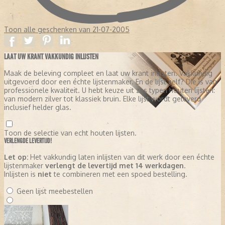
wekelijkse bijlagen.
- In november 2014 ontstond grote twijfel over de juistheid en het
bestaan van opgevoerde bronnen in artikelen van redacteur
Perdiep Ramesar.
Toon alle geschenken van 21-07-2005
LAAT UW KRANT VAKKUNDIG INLIJSTEN
Maak de beleving compleet en laat uw krant inlijsten. Vakkundig
uitgevoerd door een échte lijstenmaker. En de lijst zelf? Die is van
professionele kwaliteit. U hebt keuze uit zes typen houten lijsten:
van modern zilver tot klassiek bruin. Elke lijst wordt geleverd
inclusief helder glas.
Toon de selectie van echt houten lijsten.
VERLENGDE LEVERTIJD!
Let op:
Het vakkundig laten inlijsten van dit werk door een échte
lijstenmaker
verlengt de levertijd met 14 werkdagen
.
Inlijsten is
niet
te combineren met een spoed bestelling.
Geen lijst meebestellen