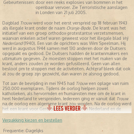
Gebeurtenissen:
door een reeks explosies van bommen in het
openbaar vervoer. Zie Terroristische aanslagen
in Londen van 21 juli 2005.
Dagblad
Trouw
werd voor het eerst verspreid op 18 februari 1943
als illegale krant onder de naam
Oranje-Bode
. De krant was het
initiatief van een groep orthodox-protestantse verzetsmensen,
waarvan enkelen actief waren geweest voor het illegale blad
Vrij
Nederland
(1940). Een van de oprichters was Wim Speelman. Hij
werd in augustus 1944 samen met 130 anderen door de Duitsers
opgepakt en gedood. De Duitsers hadden de krantenmakers een
ultimatum gegeven. Ze moesten stoppen met het maken van de
krant, anders zouden ze worden gefusilleerd. Geen van allen
besloot om te stoppen met de activiteiten. Achteraf bleek dat ook
al zou de groep zijn gezwicht, dan waren ze alsnog gedood.
Tot aan de bevrijding in mei 1945 had
Trouw
een oplage van ruim
250.000 exemplaren. Tijdens de oorlog hielpen zowel
katholieken, als hervormden en humanisten mee om de krant in
heel Nederland te verspreiden. Iedereen ging er vanuit dat
Trouw
na de oorlog een algemene krant zou worden. Na de oorlog werd
LEES VERDER
het een krant voor Gereformeerde Kerken in Nederland en de
bijbehorende politieke partij Anti-Revolutionaire Partij (ARP).
Verpakking kiezen en bestellen
NA DE OORLOG
Frequentie:
Dagelijks