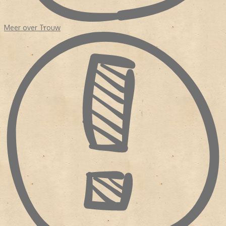
Het duurde tot 1998 dat het dagblad een hoofdredacteur kreeg
Meer over Trouw
met een journalistieke achtergrond, Frits van Exter. Onder zijn
leiding werd de krant opgedeeld in 'een nieuwskatern' en een
achtergrond 'De Verdieping'. Exter had in de redactie gezeten en
wist wat er speelde. In 2007 nam Willem Schoonen het stokje van
Frits Exter over. Evenals Exter kwam ook Schoonen uit de redactie.
Hij was redacteur geweest van
De Waarheid
en kwam in 1985 als
wetenschapsredacteur bij
Trouw
. Vervolgens was Schoonen nog
een tijd correspondent in Brussel. De journalist kwam terug om de
nieuwe bijlage De Verdieping te leiden. Voordat hij tot
hoofdredacteur werd benoemd, was hij chef van de redactie
economie.
WETENSWAARDIGHEDEN OVER
TROUW
- 23 januari 2010 verscheen de 20.000ste editie
- In 2012 verschijnt bij de zaterdageditie de bijlage 'Tijd' met
verhalen over het gewone leven.
- In 2012 is de krant uitgeroepen tot 'European Newspaper of the
Year 2012'.
De jury roemde de opmaak en noemde
Trouw
'a kind of daily
weekly'. Dit vanwege haar dagelijkse achtergrondbijlage 'De
Verdieping' en de wekelijkse bijlages 'Letter & Geest' en 'Tijd'. De
jury was met name enthousiast over de duideijke opmaak van de