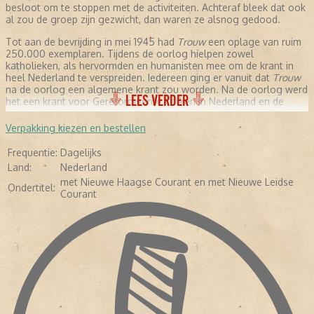
besloot om te stoppen met de activiteiten. Achteraf bleek dat ook
al zou de groep zijn gezwicht, dan waren ze alsnog gedood.
Tot aan de bevrijding in mei 1945 had
Trouw
een oplage van ruim
250.000 exemplaren. Tijdens de oorlog hielpen zowel
katholieken, als hervormden en humanisten mee om de krant in
heel Nederland te verspreiden. Iedereen ging er vanuit dat
Trouw
na de oorlog een algemene krant zou worden. Na de oorlog werd
LEES VERDER
het een krant voor Gereformeerde Kerken in Nederland en de
bijbehorende politieke partij Anti-Revolutionaire Partij (ARP).
Verpakking kiezen en bestellen
NA DE OORLOG
Frequentie:
Dagelijks
Sieuwert Bruins Slot was na de bevrijding de hoofdredacteur
Land:
Nederland
van
Trouw
. Daarnaast was hij voor de ARP fractielid in de Tweede
met Nieuwe Haagse Courant en met Nieuwe Leidse
Kamer. Zijn achtergrond kwam sterk naar voren in de
Ondertitel:
Courant
hoofdredactionele commentaren, zoals de dekolonisatie van
Indonesië, christenen die overliepen naar de Partij van de Arbeid.
Dit duurde tot 1963. Uit het niets maakte Slot een ommezwaai in
de wijze waarop hij commentaar gaf. Alle vormen van religie
werden als een belangrijk onderdeel van de samenleving
beschouwd. Stichting De Christelijke Pers, die over de identiteit
van de krant waakte, zag geen kwaad in de veranderingen. Totdat
de krant in financieel zwaar weer kwam.
Sinds de oprichting was
Trouw
nog nooit geleid door een redactie