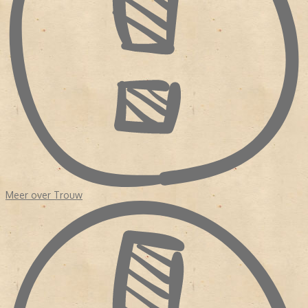
van journalisten. Zelfs na de fusie in 1971 met de Kwartetbladen,
vier protestants-christelijke dagbladen uit Zuid-Holland die
eveneens geldproblemen hadden, was er nog geen redactionele
eenheid. Hoewel het erop leek dat het bestaansrecht van de krant
kwam verbeterde, haakten veel lezers af. Waarom? Enerzijds
had
Trouw
de orthodoxe oorsprong opzij gezet en anderzijds was
de krant nog steeds een onderdeel van de verzuiling.
In 1975 volgde opnieuw een fusie vanwege geldgebrek.
Perscombinatie nam
Trouw
over. Dit keer kwam de redactie in
handen van echte krantenuitgevers terecht. Er was budget voor
een
make over
en er werden eisen gesteld aan de hoofdredactie.
NIEUW KOERS
Het duurde tot 1998 dat het dagblad een hoofdredacteur kreeg
Meer over Trouw
met een journalistieke achtergrond, Frits van Exter. Onder zijn
leiding werd de krant opgedeeld in 'een nieuwskatern' en een
achtergrond 'De Verdieping'. Exter had in de redactie gezeten en
wist wat er speelde. In 2007 nam Willem Schoonen het stokje van
Frits Exter over. Evenals Exter kwam ook Schoonen uit de redactie.
Hij was redacteur geweest van
De Waarheid
en kwam in 1985 als
wetenschapsredacteur bij
Trouw
. Vervolgens was Schoonen nog
een tijd correspondent in Brussel. De journalist kwam terug om de
nieuwe bijlage De Verdieping te leiden. Voordat hij tot
hoofdredacteur werd benoemd, was hij chef van de redactie