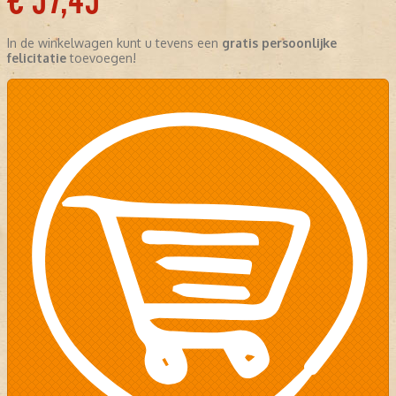
€ 57,45
In de winkelwagen kunt u tevens een
gratis persoonlijke
felicitatie
toevoegen!