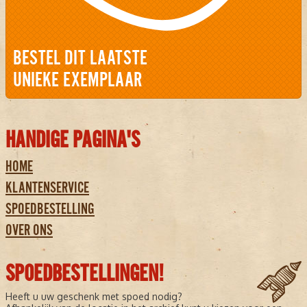
BESTEL DIT LAATSTE
UNIEKE EXEMPLAAR
HANDIGE PAGINA'S
HOME
KLANTENSERVICE
SPOEDBESTELLING
OVER ONS
SPOEDBESTELLINGEN!
Heeft u uw geschenk met spoed nodig?