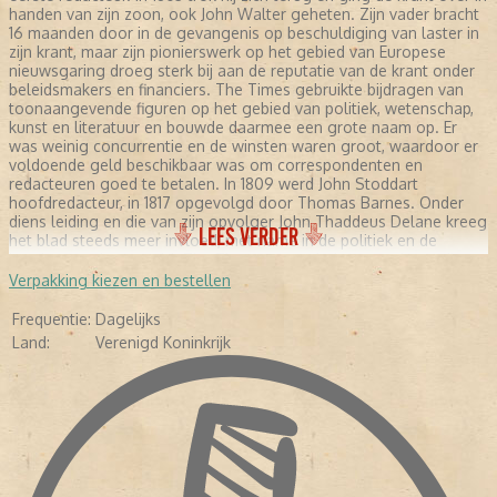
handen van zijn zoon, ook John Walter geheten. Zijn vader bracht
16 maanden door in de gevangenis op beschuldiging van laster in
zijn krant, maar zijn pionierswerk op het gebied van Europese
nieuwsgaring droeg sterk bij aan de reputatie van de krant onder
beleidsmakers en financiers. The Times gebruikte bijdragen van
toonaangevende figuren op het gebied van politiek, wetenschap,
kunst en literatuur en bouwde daarmee een grote naam op. Er
was weinig concurrentie en de winsten waren groot, waardoor er
voldoende geld beschikbaar was om correspondenten en
redacteuren goed te betalen. In 1809 werd John Stoddart
hoofdredacteur, in 1817 opgevolgd door Thomas Barnes. Onder
diens leiding en die van zijn opvolger John Thaddeus Delane kreeg
LEES VERDER
het blad steeds meer invloed, met name in de politiek en de
Londense zakenwereld. The Times was ook de eerste krant die
correspondenten naar het buitenland stuurde en er speciale
Verpakking kiezen en bestellen
oorlogscorrespondenten op na hield. De derde John Walter
volgde zijn vader op in 1847. Hoewel de Walters conservatiever
Frequentie:
Dagelijks
werden, bleef de krant grotendeels onafhankelijk in zijn opstelling.
Land:
Verenigd Koninkrijk
Vanaf de jaren 1850 kwam er echter meer serieuze concurrentie op
de markt in de vorm van goedkopere kranten als de Daily
Telegraph en de Morning Post. In 1922 werd het blad
overgenomen door John Astor. De Astor-familie deed de krant in
1966 over aan de Canadese krantenmagnaat Roy Thomson. In
datzelfde jaar ging de krant er voor het eerst toe over om nieuws
op de voorpagina te plaatsen. Tot dan toe hadden daar alleen
kleine advertenties gestaan. Nadat de krant in 1979 als gevolg van