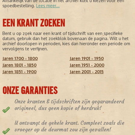
Afhankelijk van de locatie in het archief kunt u kiezen voor een
spoedbestelling.
Lees meer...
EEN KRANT ZOEKEN
Bent u op zoek naar een krant of tijdschrift van een specifieke
datum, gebruik dan het zoekblok bovenaan de pagina. Wilt u het
archief doorlopen in perioden, kies dan hieronder een periode om
vervolgens te verfijnen.
Jaren 1700 - 1800
Jaren 1901 - 1950
Jaren 1801 - 1850
Jaren 1951 - 2000
Jaren 1851 - 1900
Jaren 2001 - 2015
ONZE GARANTIES
Onze kranten & tijdschriften zijn gegarandeerd
origineel, dus geen kopie of herdruk!
U ontvangt de gehele krant. Compleet zoals die
vroeger op de deurmat zou zijn gevallen!