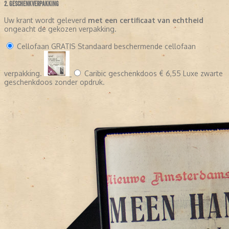
2. GESCHENKVERPAKKING
Uw krant wordt geleverd
met een certificaat van echtheid
ongeacht de gekozen verpakking.
Cellofaan
GRATIS
Standaard beschermende cellofaan
verpakking.
Caribic geschenkdoos
€ 6,55
Luxe zwarte
geschenkdoos zonder opdruk.