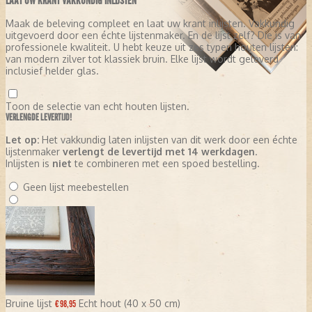
LAAT UW KRANT VAKKUNDIG INLIJSTEN
Maak de beleving compleet en laat uw krant inlijsten. Vakkundig
uitgevoerd door een échte lijstenmaker. En de lijst zelf? Die is van
professionele kwaliteit. U hebt keuze uit zes typen houten lijsten:
van modern zilver tot klassiek bruin. Elke lijst wordt geleverd
inclusief helder glas.
Toon de selectie van echt houten lijsten.
VERLENGDE LEVERTIJD!
Let op:
Het vakkundig laten inlijsten van dit werk door een échte
lijstenmaker
verlengt de levertijd met 14 werkdagen
.
Inlijsten is
niet
te combineren met een spoed bestelling.
Geen lijst meebestellen
Bruine lijst
Echt hout (40 x 50 cm)
€ 98,95