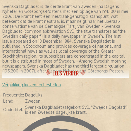
Svenska Dagbladet is de derde krant van Zweden (na Dagens
Nyheter en Göteborgs-Posten), met een oplage van 194.100 in mei
2006. De krant heeft een 'neutraal-gematigd' standpunt, wat
betekent dat de krant neutraal is, maar neigt naar het liberaal-
conservatisme van de Gematigde Partij van Zweden - Svenska
Dagbladet (common abbreviation SvD; the title translates as "the
Swedish daily paper") is a daily newspaper in Sweden. The first
issue appeared on 18 December 1884. Svenska Dagbladet is
published in Stockholm and provides coverage of national and
international news as well as local coverage of the Greater
Stockholm region. Its subscribers are concentrated in the capital,
but it is distributed in most of Sweden. - Among Swedish morning
newspapers, Svenska Dagbladet has the third largest circulation
(195,200 in 2007), after Dagens Nyheter and Göteborgs-Posten.
LEES VERDER
Verpakking kiezen en bestellen
Frequentie:
Dagelijks
Land:
Zweden
Svenska Dagbladet (afgekort SvD, "Zweeds Dagblad")
Ondertitel:
is een Zweedse dagelijkse krant.