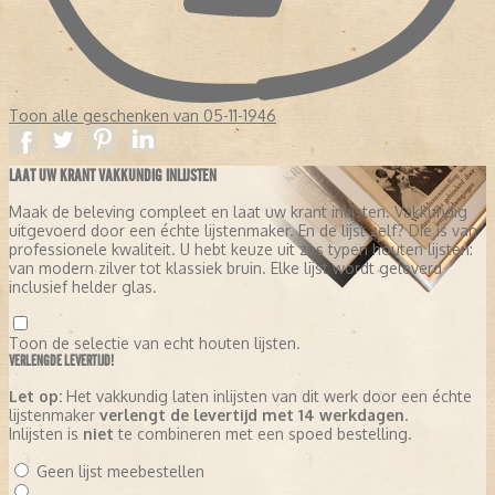
Toon alle geschenken van 05-11-1946
LAAT UW KRANT VAKKUNDIG INLIJSTEN
Maak de beleving compleet en laat uw krant inlijsten. Vakkundig
uitgevoerd door een échte lijstenmaker. En de lijst zelf? Die is van
professionele kwaliteit. U hebt keuze uit zes typen houten lijsten:
van modern zilver tot klassiek bruin. Elke lijst wordt geleverd
inclusief helder glas.
Toon de selectie van echt houten lijsten.
VERLENGDE LEVERTIJD!
Let op:
Het vakkundig laten inlijsten van dit werk door een échte
lijstenmaker
verlengt de levertijd met 14 werkdagen
.
Inlijsten is
niet
te combineren met een spoed bestelling.
Geen lijst meebestellen