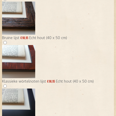
Bruine lijst
Echt hout (40 x 50 cm)
€ 98,95
Klassieke wortelnoten lijst
Echt hout (40 x 50 cm)
€ 98,95