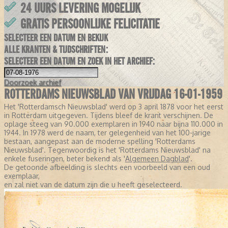
24 UURS LEVERING MOGELIJK
GRATIS PERSOONLIJKE FELICITATIE
SELECTEER EEN DATUM EN BEKIJK
ALLE KRANTEN & TIJDSCHRIFTEN:
SELECTEER EEN DATUM EN ZOEK IN HET ARCHIEF:
Doorzoek
archief
ROTTERDAMS NIEUWSBLAD VAN VRIJDAG 16-01-1959
Het 'Rotterdamsch Nieuwsblad' werd op 3 april 1878 voor het eerst
in Rotterdam uitgegeven. Tijdens bleef de krant verschijnen. De
oplage steeg van 90.000 exemplaren in 1940 naar bijna 110.000 in
1944. In 1978 werd de naam, ter gelegenheid van het 100-jarige
bestaan, aangepast aan de moderne spelling 'Rotterdams
Nieuwsblad'. Tegenwoordig is het 'Rotterdams Nieuwsblad' na
enkele fuseringen, beter bekend als '
Algemeen Dagblad
'.
De getoonde afbeelding is slechts een voorbeeld van een oud
exemplaar,
en zal niet van de datum zijn die u heeft geselecteerd.