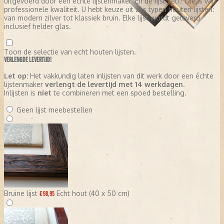
uitgevoerd door een échte lijstenmaker. En de lijst zelf? Die is van
professionele kwaliteit. U hebt keuze uit zes typen houten lijsten:
van modern zilver tot klassiek bruin. Elke lijst wordt geleverd
inclusief helder glas.
Toon de selectie van echt houten lijsten.
VERLENGDE LEVERTIJD!
Let op:
Het vakkundig laten inlijsten van dit werk door een échte
lijstenmaker
verlengt de levertijd met 14 werkdagen
.
Inlijsten is
niet
te combineren met een spoed bestelling.
Geen lijst meebestellen
Bruine lijst
Echt hout (40 x 50 cm)
€ 98,95