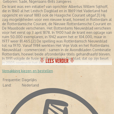
Geboren:
Sade, Nigeriaans-Brits zangeres
De krant was een initiatief van oprichter Albertus Willem Sijthoff,
die in 1860 al het Leidsch Dagblad en in 1869 Het Vaderland had
opgericht en vanaf 1883 ook de Haagsche Courant uitgaf.[1] Hij
zag mogelijkheden voor een nieuwe krant, hoewel in Rotterdam al
de Rotterdamsche Courant, de Nieuwe Rotterdamsche Courant en
De Maasbode verschenen. Het Rotterdams Nieuwsblad verscheen
voor het eerst op 3 april 1878. In 1900 had de krant een oplage van
ruim 50.000 exemplaren, in 1942 waren het er 104.000, maar in
1977 weer 81.465.[2] De spelling was Rotterdamsch Nieuwsblad
tot na 1970. Vanaf 1984 werkten Het Vrije Volk en het Rotterdams
Nieuwsblad - commercieel - samen in de Avondbladen Combinatie
Rotterdam, hoewel beide afzonderlijke titels gehandhaafd bleven.
In 1991 volgde de fusie tot Rotterdams Dagblad, dat op zijn beurt
LEES VERDER
in 2005 opging in het Algemeen Dagblad.
Verpakking kiezen en bestellen
Frequentie:
Dagelijks
Land:
Nederland