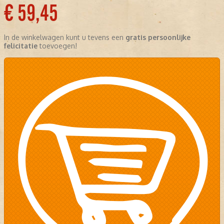
€ 59,45
In de winkelwagen kunt u tevens een
gratis persoonlijke
felicitatie
toevoegen!