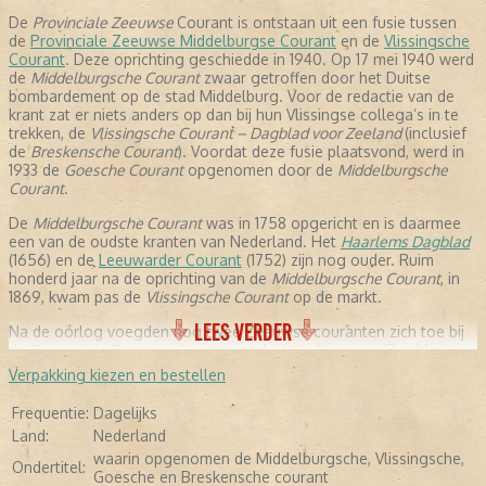
De
Provinciale Zeeuwse
Courant is ontstaan uit een fusie tussen
de
Provinciale Zeeuwse Middelburgse Courant
en de
Vlissingsche
Courant
. Deze oprichting geschiedde in 1940. Op 17 mei 1940 werd
de
Middelburgsche Courant
zwaar getroffen door het Duitse
bombardement op de stad Middelburg. Voor de redactie van de
krant zat er niets anders op dan bij hun Vlissingse collega’s in te
trekken, de
Vlissingsche Courant – Dagblad voor Zeeland
(inclusief
de
Breskensche Courant
). Voordat deze fusie plaatsvond, werd in
1933 de
Goesche Courant
opgenomen door de
Middelburgsche
Courant
.
De
Middelburgsche Courant
was in 1758 opgericht en is daarmee
een van de oudste kranten van Nederland. Het
Haarlems Dagblad
(1656) en de
Leeuwarder Courant
(1752) zijn nog ouder. Ruim
honderd jaar na de oprichting van de
Middelburgsche Courant
, in
1869, kwam pas de
Vlissingsche Courant
op de markt.
LEES VERDER
Na de oorlog voegden nog twee Zeeuwse couranten zich toe bij
de
Provinciale Zeeuwse Courant
, zoals
Vrije Stemmen
(Dagblad
voor Zeeland, 1945) in 1946 en in 1998 kwam daar ook
Verpakking kiezen en bestellen
de
Zierikzeesche Nieuwsbode
bij. Dit was de voorloper van
de Zierikzeesche Courant die voor het eerst in 1797 was
Frequentie:
Dagelijks
verschenen.
Land:
Nederland
Het hoofdkantoor van de
waarin opgenomen de Middelburgsche, Vlissingsche,
Proviciale Zeeuwse Courant
was sinds
Ondertitel:
1940 in Vlissingen gevestigd. In 2003 verhuisde het kantoor naar
Goesche en Breskensche courant