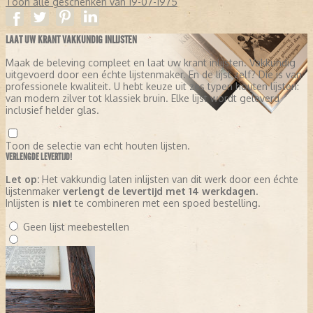
Toon alle geschenken van 19-07-1975
LAAT UW KRANT VAKKUNDIG INLIJSTEN
Maak de beleving compleet en laat uw krant inlijsten. Vakkundig
uitgevoerd door een échte lijstenmaker. En de lijst zelf? Die is van
professionele kwaliteit. U hebt keuze uit zes typen houten lijsten:
van modern zilver tot klassiek bruin. Elke lijst wordt geleverd
inclusief helder glas.
Toon de selectie van echt houten lijsten.
VERLENGDE LEVERTIJD!
Let op:
Het vakkundig laten inlijsten van dit werk door een échte
lijstenmaker
verlengt de levertijd met 14 werkdagen
.
Inlijsten is
niet
te combineren met een spoed bestelling.
Geen lijst meebestellen