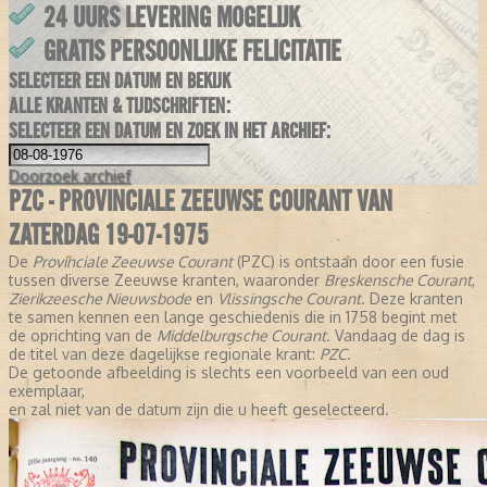
24 UURS LEVERING MOGELIJK
GRATIS PERSOONLIJKE FELICITATIE
SELECTEER EEN DATUM EN BEKIJK
ALLE KRANTEN & TIJDSCHRIFTEN:
SELECTEER EEN DATUM EN ZOEK IN HET ARCHIEF:
Doorzoek
archief
PZC - PROVINCIALE ZEEUWSE COURANT VAN
ZATERDAG 19-07-1975
De
Provinciale Zeeuwse Courant
(PZC) is ontstaan door een fusie
tussen diverse Zeeuwse kranten, waaronder
Breskensche Courant
,
Zierikzeesche Nieuwsbode
en
Vlissingsche Courant
. Deze kranten
te samen kennen een lange geschiedenis die in 1758 begint met
de oprichting van de
Middelburgsche Courant
. Vandaag de dag is
de titel van deze dagelijkse regionale krant:
PZC
.
De getoonde afbeelding is slechts een voorbeeld van een oud
exemplaar,
en zal niet van de datum zijn die u heeft geselecteerd.