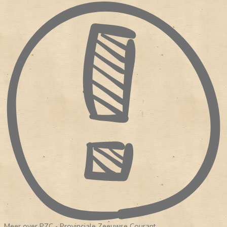
Goes. Tegenwoordig is Vlissingen weer de thuishaven van de
krant.
Meer over PZC - Provinciale Zeeuwse Courant